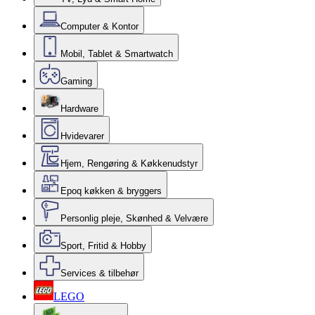
Computer & Kontor
Mobil, Tablet & Smartwatch
Gaming
Hardware
Hvidevarer
Hjem, Rengøring & Køkkenudstyr
Epoq køkken & bryggers
Personlig pleje, Skønhed & Velvære
Sport, Fritid & Hobby
Services & tilbehør
LEGO