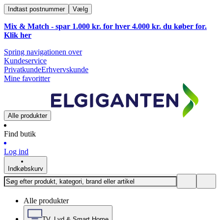
Indtast postnummer
Vælg
Mix & Match - spar 1.000 kr. for hver 4.000 kr. du køber for.
Klik
her
Spring navigationen over
Kundeservice
Privatkunde
Erhvervskunde
Mine favoritter
Alle produkter
Find butik
Log ind
Indkøbskurv
Alle produkter
TV, Lyd & Smart Home