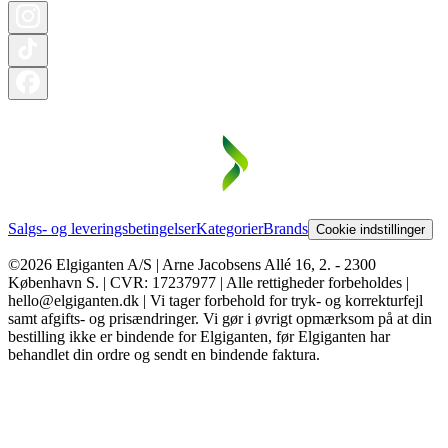
Salgs- og leveringsbetingelser
Kategorier
Brands
Cookie indstillinger
©2026 Elgiganten A/S | Arne Jacobsens Allé 16, 2. - 2300
København S. | CVR: 17237977 | Alle rettigheder forbeholdes |
hello@elgiganten.dk | Vi tager forbehold for tryk- og korrekturfejl
samt afgifts- og prisændringer. Vi gør i øvrigt opmærksom på at din
bestilling ikke er bindende for Elgiganten, før Elgiganten har
behandlet din ordre og sendt en bindende faktura.