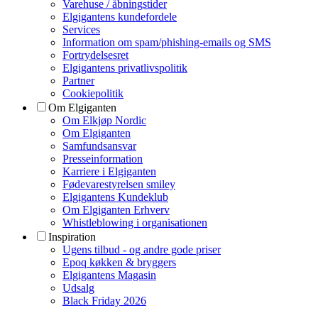
Varehuse / åbningstider
Elgigantens kundefordele
Services
Information om spam/phishing-emails og SMS
Fortrydelsesret
Elgigantens privatlivspolitik
Partner
Cookiepolitik
Om Elgiganten
Om Elkjøp Nordic
Om Elgiganten
Samfundsansvar
Presseinformation
Karriere i Elgiganten
Fødevarestyrelsen smiley
Elgigantens Kundeklub
Om Elgiganten Erhverv
Whistleblowing i organisationen
Inspiration
Ugens tilbud - og andre gode priser
Epoq køkken & bryggers
Elgigantens Magasin
Udsalg
Black Friday 2026