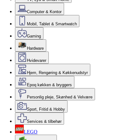
Computer & Kontor
Mobil, Tablet & Smartwatch
Gaming
Hardware
Hvidevarer
Hjem, Rengøring & Køkkenudstyr
Epoq køkken & bryggers
Personlig pleje, Skønhed & Velvære
Sport, Fritid & Hobby
Services & tilbehør
LEGO