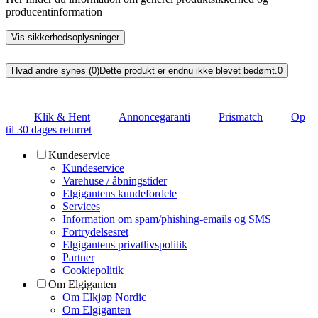
producentinformation
Vis sikkerhedsoplysninger
Hvad andre synes (0)
Dette produkt er endnu ikke blevet bedømt.
0
Klik & Hent
Annoncegaranti
Prismatch
Op
til 30 dages returret
Kundeservice
Kundeservice
Varehuse / åbningstider
Elgigantens kundefordele
Services
Information om spam/phishing-emails og SMS
Fortrydelsesret
Elgigantens privatlivspolitik
Partner
Cookiepolitik
Om Elgiganten
Om Elkjøp Nordic
Om Elgiganten