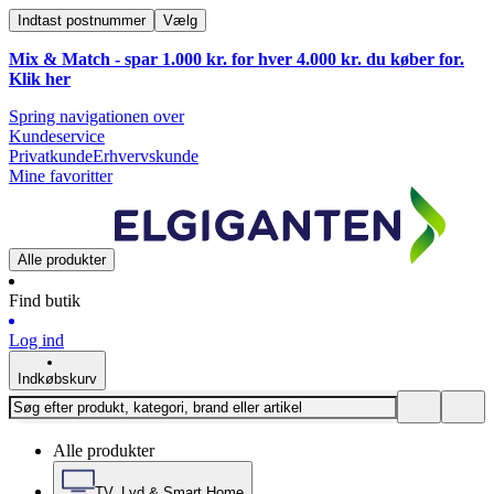
Indtast postnummer
Vælg
Mix & Match - spar 1.000 kr. for hver 4.000 kr. du køber for.
Klik
her
Spring navigationen over
Kundeservice
Privatkunde
Erhvervskunde
Mine favoritter
Alle produkter
Find butik
Log ind
Indkøbskurv
Alle produkter
TV, Lyd & Smart Home