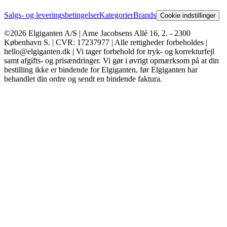
Salgs- og leveringsbetingelser
Kategorier
Brands
Cookie indstillinger
©2026 Elgiganten A/S | Arne Jacobsens Allé 16, 2. - 2300
København S. | CVR: 17237977 | Alle rettigheder forbeholdes |
hello@elgiganten.dk | Vi tager forbehold for tryk- og korrekturfejl
samt afgifts- og prisændringer. Vi gør i øvrigt opmærksom på at din
bestilling ikke er bindende for Elgiganten, før Elgiganten har
behandlet din ordre og sendt en bindende faktura.