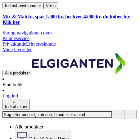
Indtast postnummer
Vælg
Mix & Match - spar 1.000 kr. for hver 4.000 kr. du køber for.
Klik
her
Spring navigationen over
Kundeservice
Privatkunde
Erhvervskunde
Mine favoritter
Alle produkter
Find butik
Log ind
Indkøbskurv
Alle produkter
TV, Lyd & Smart Home