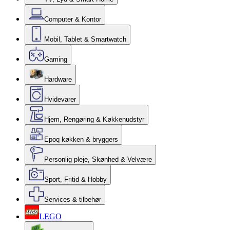
Computer & Kontor
Mobil, Tablet & Smartwatch
Gaming
Hardware
Hvidevarer
Hjem, Rengøring & Køkkenudstyr
Epoq køkken & bryggers
Personlig pleje, Skønhed & Velvære
Sport, Fritid & Hobby
Services & tilbehør
LEGO