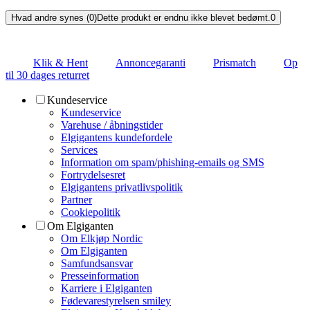
Hvad andre synes (0)
Dette produkt er endnu ikke blevet bedømt.
0
Klik & Hent
Annoncegaranti
Prismatch
Op
til 30 dages returret
Kundeservice
Kundeservice
Varehuse / åbningstider
Elgigantens kundefordele
Services
Information om spam/phishing-emails og SMS
Fortrydelsesret
Elgigantens privatlivspolitik
Partner
Cookiepolitik
Om Elgiganten
Om Elkjøp Nordic
Om Elgiganten
Samfundsansvar
Presseinformation
Karriere i Elgiganten
Fødevarestyrelsen smiley