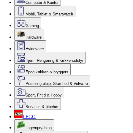
Computer & Kontor
Mobil, Tablet & Smartwatch
Gaming
Hardware
Hvidevarer
Hjem, Rengøring & Køkkenudstyr
Epoq køkken & bryggers
Personlig pleje, Skønhed & Velvære
Sport, Fritid & Hobby
Services & tilbehør
LEGO
Lageroprydning