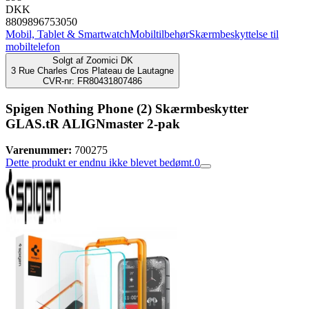
DKK
8809896753050
Mobil, Tablet & Smartwatch
Mobiltilbehør
Skærmbeskyttelse til
mobiltelefon
Solgt af
Zoomici DK
3 Rue Charles Cros Plateau de Lautagne
CVR-nr: FR80431807486
Spigen Nothing Phone (2) Skærmbeskytter
GLAS.tR ALIGNmaster 2-pak
Varenummer:
700275
Dette produkt er endnu ikke blevet bedømt.
0