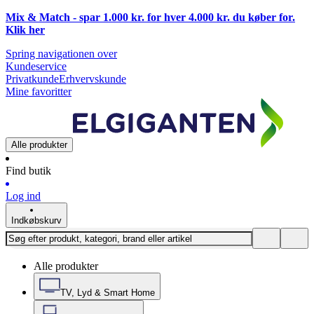
Mix & Match - spar 1.000 kr. for hver 4.000 kr. du køber for.
Klik
her
Spring navigationen over
Kundeservice
Privatkunde
Erhvervskunde
Mine favoritter
Alle produkter
Find butik
Log ind
Indkøbskurv
Alle produkter
TV, Lyd & Smart Home