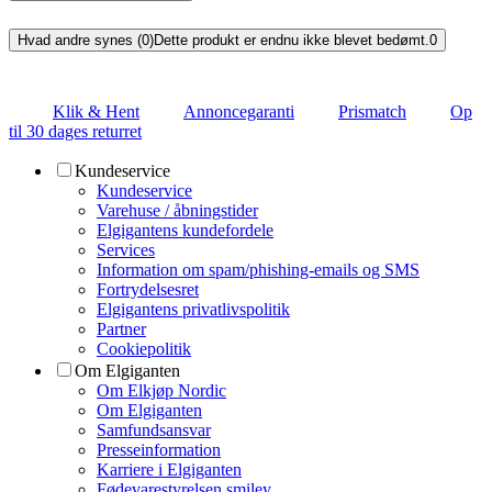
Hvad andre synes (0)
Dette produkt er endnu ikke blevet bedømt.
0
Klik & Hent
Annoncegaranti
Prismatch
Op
til 30 dages returret
Kundeservice
Kundeservice
Varehuse / åbningstider
Elgigantens kundefordele
Services
Information om spam/phishing-emails og SMS
Fortrydelsesret
Elgigantens privatlivspolitik
Partner
Cookiepolitik
Om Elgiganten
Om Elkjøp Nordic
Om Elgiganten
Samfundsansvar
Presseinformation
Karriere i Elgiganten
Fødevarestyrelsen smiley