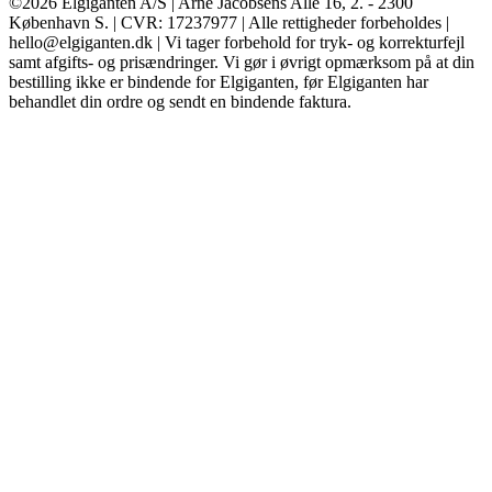
©2026 Elgiganten A/S | Arne Jacobsens Allé 16, 2. - 2300
København S. | CVR: 17237977 | Alle rettigheder forbeholdes |
hello@elgiganten.dk | Vi tager forbehold for tryk- og korrekturfejl
samt afgifts- og prisændringer. Vi gør i øvrigt opmærksom på at din
bestilling ikke er bindende for Elgiganten, før Elgiganten har
behandlet din ordre og sendt en bindende faktura.