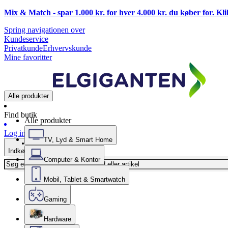
Mix & Match - spar 1.000 kr. for hver 4.000 kr. du køber for. Kl
Spring navigationen over
Kundeservice
Privatkunde
Erhvervskunde
Mine favoritter
Alle produkter
Find butik
Alle produkter
Log ind
TV, Lyd & Smart Home
Indkøbskurv
Computer & Kontor
Mobil, Tablet & Smartwatch
Gaming
Hardware