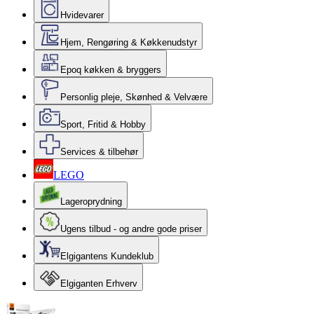
Hvidevarer
Hjem, Rengøring & Køkkenudstyr
Epoq køkken & bryggers
Personlig pleje, Skønhed & Velvære
Sport, Fritid & Hobby
Services & tilbehør
LEGO
Lageroprydning
Ugens tilbud - og andre gode priser
Elgigantens Kundeklub
Elgiganten Erhverv