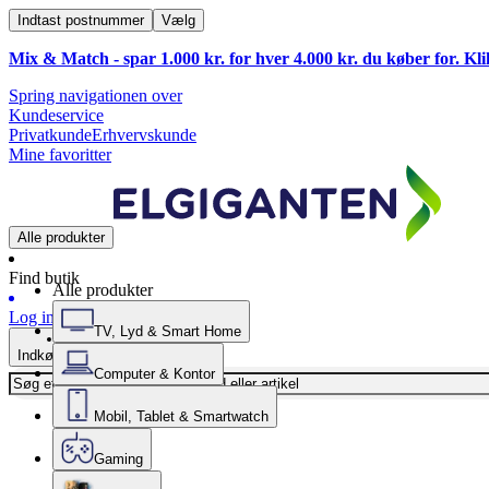
Indtast postnummer
Vælg
Mix & Match - spar 1.000 kr. for hver 4.000 kr. du køber for. Kl
Spring navigationen over
Kundeservice
Privatkunde
Erhvervskunde
Mine favoritter
Alle produkter
Find butik
Alle produkter
Log ind
TV, Lyd & Smart Home
Indkøbskurv
Computer & Kontor
Mobil, Tablet & Smartwatch
Gaming