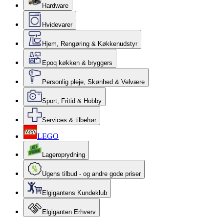
Hardware
Hvidevarer
Hjem, Rengøring & Køkkenudstyr
Epoq køkken & bryggers
Personlig pleje, Skønhed & Velvære
Sport, Fritid & Hobby
Services & tilbehør
LEGO
Lageroprydning
Ugens tilbud - og andre gode priser
Elgigantens Kundeklub
Elgiganten Erhverv