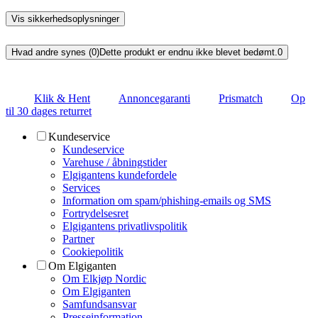
Vis sikkerhedsoplysninger
Hvad andre synes (0)
Dette produkt er endnu ikke blevet bedømt.
0
Klik & Hent
Annoncegaranti
Prismatch
Op
til 30 dages returret
Kundeservice
Kundeservice
Varehuse / åbningstider
Elgigantens kundefordele
Services
Information om spam/phishing-emails og SMS
Fortrydelsesret
Elgigantens privatlivspolitik
Partner
Cookiepolitik
Om Elgiganten
Om Elkjøp Nordic
Om Elgiganten
Samfundsansvar
Presseinformation