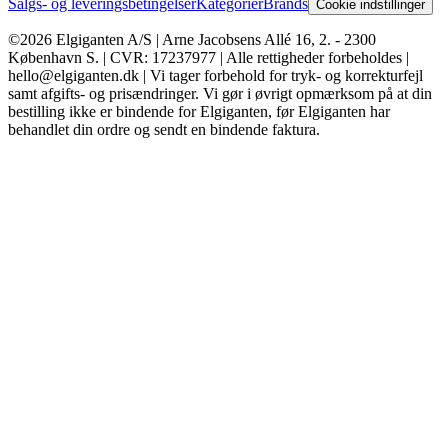
Salgs- og leveringsbetingelser
Kategorier
Brands
Cookie indstillinger
©2026 Elgiganten A/S | Arne Jacobsens Allé 16, 2. - 2300
København S. | CVR: 17237977 | Alle rettigheder forbeholdes |
hello@elgiganten.dk | Vi tager forbehold for tryk- og korrekturfejl
samt afgifts- og prisændringer. Vi gør i øvrigt opmærksom på at din
bestilling ikke er bindende for Elgiganten, før Elgiganten har
behandlet din ordre og sendt en bindende faktura.