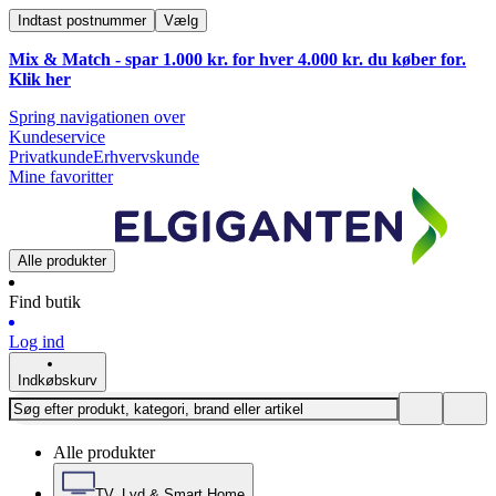
Indtast postnummer
Vælg
Mix & Match - spar 1.000 kr. for hver 4.000 kr. du køber for.
Klik
her
Spring navigationen over
Kundeservice
Privatkunde
Erhvervskunde
Mine favoritter
Alle produkter
Find butik
Log ind
Indkøbskurv
Alle produkter
TV, Lyd & Smart Home