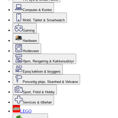
Computer & Kontor
Mobil, Tablet & Smartwatch
Gaming
Hardware
Hvidevarer
Hjem, Rengøring & Køkkenudstyr
Epoq køkken & bryggers
Personlig pleje, Skønhed & Velvære
Sport, Fritid & Hobby
Services & tilbehør
LEGO