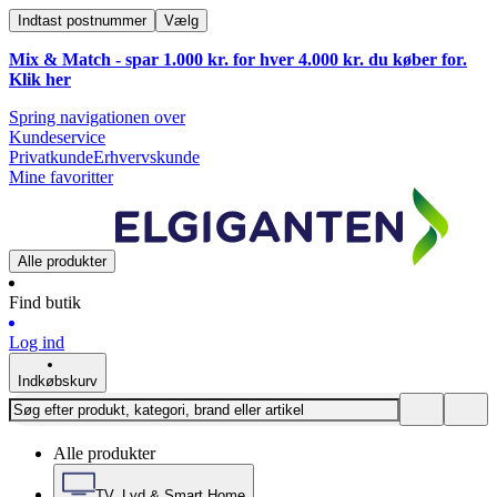
Indtast postnummer
Vælg
Mix & Match - spar 1.000 kr. for hver 4.000 kr. du køber for.
Klik
her
Spring navigationen over
Kundeservice
Privatkunde
Erhvervskunde
Mine favoritter
Alle produkter
Find butik
Log ind
Indkøbskurv
Alle produkter
TV, Lyd & Smart Home