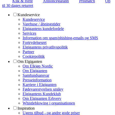
Klik & Hent
Annoncegaranti
Prismatch
Op
til 30 dages returret
Kundeservice
Kundeservice
Varehuse / åbningstider
Elgigantens kundefordele
Services
Information om spam/phishing-emails og SMS
Fortrydelsesret
Elgigantens privatlivspolitik
Partner
Cookiepolitik
Om Elgiganten
Om Elkjøp Nordic
Om Elgiganten
Samfundsansvar
Presseinformation
Karriere i Elgiganten
Fødevarestyrelsen smiley
Elgigantens Kundeklub
Om Elgiganten Erhverv
Whistleblowing i organisationen
Inspiration
Ugens tilbud - og andre gode priser