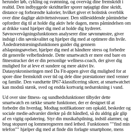
herunder løb, cykling og svømning, og overvåg dine fremskridt i
realtid. Den indbyggede skridttæller sporer nøjagtigt dine skridt,
distance og forbrændte kalorier, hvilket giver et holistisk overblik
over dine daglige aktivitetsniveauer. Den stillesiddende påmindelse
opfordrer dig til at holde dig aktiv hele dagen, mens påmindelsen om
at drikke vand hjælper dig med at holde dig hydreret.
Søvnovervågningsfunktionen analyserer dine søvnmønstre, giver
indsigt i din søvnkvalitet og hjælper dig med at optimere din hvile.
Åndedrætstræningsfunktionen guider dig gennem
afslapningsøvelser, hjælper dig med at håndtere stress og forbedre
dit generelle velbefindende. Dette smartwatch er mere end bare en
fitnesstracker det er din personlige wellness-coach, der giver dig
mulighed for at leve et sundere og mere aktivt liv.
Datasynkroniseringen med Da Fit-appen giver dig mulighed for at
spore dine fremskridt over tid og dele dine præstationer med venner
og familie. Den vandtætte IP67-klassificering sikrer, at smartwatchet
kan modstå stænk, sved og endda kortvarig nedsænkning i vand.
Ud over sine fitness- og sundhedsfunktioner tilbyder dette
smartwatch en række smarte funktioner, der er designet til at
forbedre din hverdag. Modtag notifikationer om opkald, beskeder og
sociale medie-advarsler direkte på dit håndled, så du aldrig går glip
af en vigtig opdatering. Styr din musikafspilning, indstil alarmer, og
brug stopuret og lommeregneren med lethed. Funktionen ""find min
telefon"" hjælper dig med at finde din forlagte smartphone, mens