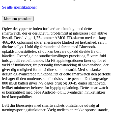
Se alle specifikationer
Mere om produktet
Oplev det ypperste inden for bærbar teknologi med dette
smartwatch, der er designet til problemfrit at integreres i din aktive
livsstil. Dets livlige 1,75-tommer AMOLED-skærm med en skarp
466x466 opløsning sikrer enestående klarhed og læsbarhed, selv i
direkte sollys. Hold dig forbundet på farten med Bluetooth-
opkaldsunderstøttelse, så du kan besvare opkald direkte fra dit
håndled. Overvåg dine sundhedsmålinger præcist og få værdifuld
indsigt i dit velbefindende. Da Fit-appintegrationen låser op for et
væld af funktioner, fra personlig fitnesstracking til søvnanalyse, der
giver dig mulighed for at nå dine sundhedsmål. Med sit slanke
design og avancerede funktionalitet er dette smartwatch den perfekte
ledsager til den moderne, sundhedsbevidste person. Det langvarige
800 mAh batteri giver 7-9 dages brug og 30-45 dages standbytid,
hvilket minimerer behovet for hyppig opladning. Dette smartwatch
er kompatibelt med både Android- og iOS-enheder, hvilket sikrer
bred kompatibilitet.
Løft din fitnessrejse med smartwatchets omfattende udvalg af
træningssporingsfunktioner. Vælg mellem en række sportstilstande,