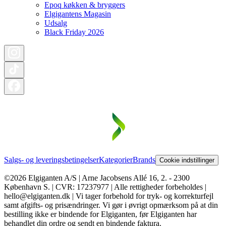
Epoq køkken & bryggers
Elgigantens Magasin
Udsalg
Black Friday 2026
Salgs- og leveringsbetingelser
Kategorier
Brands
Cookie indstillinger
©2026 Elgiganten A/S | Arne Jacobsens Allé 16, 2. - 2300
København S. | CVR: 17237977 | Alle rettigheder forbeholdes |
hello@elgiganten.dk | Vi tager forbehold for tryk- og korrekturfejl
samt afgifts- og prisændringer. Vi gør i øvrigt opmærksom på at din
bestilling ikke er bindende for Elgiganten, før Elgiganten har
behandlet din ordre og sendt en bindende faktura.