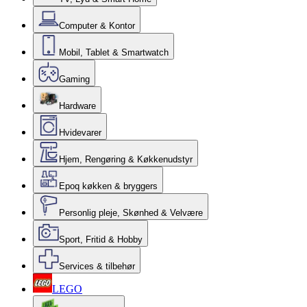
Computer & Kontor
Mobil, Tablet & Smartwatch
Gaming
Hardware
Hvidevarer
Hjem, Rengøring & Køkkenudstyr
Epoq køkken & bryggers
Personlig pleje, Skønhed & Velvære
Sport, Fritid & Hobby
Services & tilbehør
LEGO