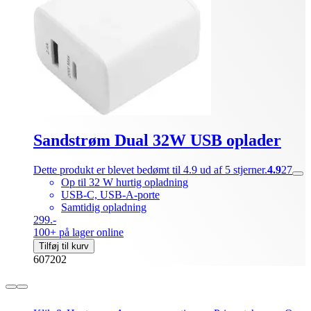
Sandstrøm Dual 32W USB oplader
Dette produkt er blevet bedømt til 4.9 ud af 5 stjerner.
4.9
27
Op til 32 W hurtig opladning
USB-C, USB-A-porte
Samtidig opladning
299.-
100+ på lager online
Tilføj til kurv
607202