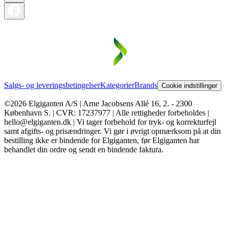
Salgs- og leveringsbetingelser
Kategorier
Brands
Cookie indstillinger
©2026 Elgiganten A/S | Arne Jacobsens Allé 16, 2. - 2300
København S. | CVR: 17237977 | Alle rettigheder forbeholdes |
hello@elgiganten.dk | Vi tager forbehold for tryk- og korrekturfejl
samt afgifts- og prisændringer. Vi gør i øvrigt opmærksom på at din
bestilling ikke er bindende for Elgiganten, før Elgiganten har
behandlet din ordre og sendt en bindende faktura.