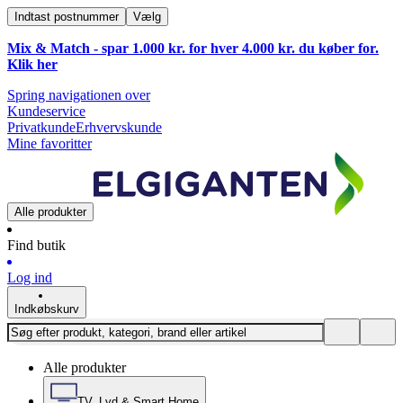
Indtast postnummer
Vælg
Mix & Match - spar 1.000 kr. for hver 4.000 kr. du køber for.
Klik
her
Spring navigationen over
Kundeservice
Privatkunde
Erhvervskunde
Mine favoritter
Alle produkter
Find butik
Log ind
Indkøbskurv
Alle produkter
TV, Lyd & Smart Home