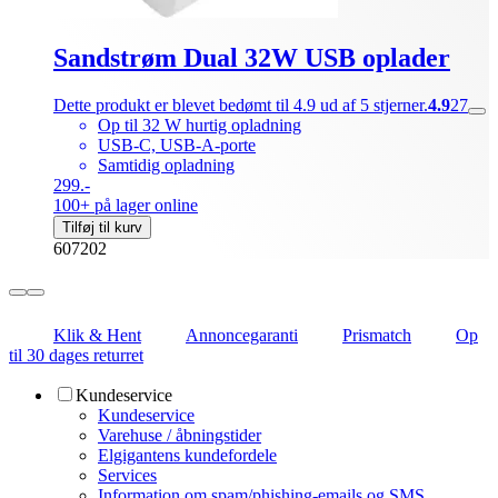
Sandstrøm Dual 32W USB oplader
Dette produkt er blevet bedømt til 4.9 ud af 5 stjerner.
4.9
27
Op til 32 W hurtig opladning
USB-C, USB-A-porte
Samtidig opladning
299.-
100+ på lager online
Tilføj til kurv
607202
Klik & Hent
Annoncegaranti
Prismatch
Op
til 30 dages returret
Kundeservice
Kundeservice
Varehuse / åbningstider
Elgigantens kundefordele
Services
Information om spam/phishing-emails og SMS