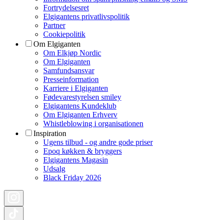
Fortrydelsesret
Elgigantens privatlivspolitik
Partner
Cookiepolitik
Om Elgiganten
Om Elkjøp Nordic
Om Elgiganten
Samfundsansvar
Presseinformation
Karriere i Elgiganten
Fødevarestyrelsen smiley
Elgigantens Kundeklub
Om Elgiganten Erhverv
Whistleblowing i organisationen
Inspiration
Ugens tilbud - og andre gode priser
Epoq køkken & bryggers
Elgigantens Magasin
Udsalg
Black Friday 2026