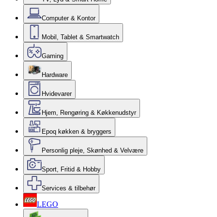
Computer & Kontor
Mobil, Tablet & Smartwatch
Gaming
Hardware
Hvidevarer
Hjem, Rengøring & Køkkenudstyr
Epoq køkken & bryggers
Personlig pleje, Skønhed & Velvære
Sport, Fritid & Hobby
Services & tilbehør
LEGO