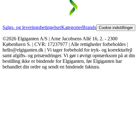
Salgs- og leveringsbetingelser
Kategorier
Brands
Cookie indstillinger
©2026 Elgiganten A/S | Arne Jacobsens Allé 16, 2. - 2300
København S. | CVR: 17237977 | Alle rettigheder forbeholdes |
hello@elgiganten.dk | Vi tager forbehold for tryk- og korrekturfejl
samt afgifts- og prisændringer. Vi gør i øvrigt opmærksom på at din
bestilling ikke er bindende for Elgiganten, før Elgiganten har
behandlet din ordre og sendt en bindende faktura.