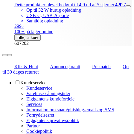
Dette produkt er blevet bedømt til 4.9 ud af 5 stjerner.
4.9
27
Op til 32 W hurtig opladning
USB-C, USB-A-porte
Samtidig opladning
299.-
100+ på lager online
Tilføj til kurv
607202
Klik & Hent
Annoncegaranti
Prismatch
Op
til 30 dages returret
Kundeservice
Kundeservice
Varehuse / åbningstider
Elgigantens kundefordele
Services
Information om spam/phishing-emails og SMS
Fortrydelsesret
Elgigantens privatlivspolitik
Partner
Cookiepolitik