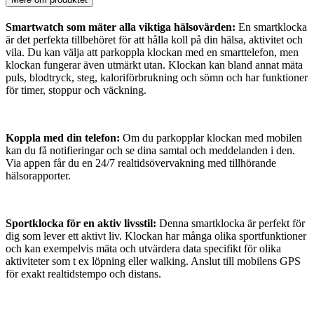
Smartwatch som mäter alla viktiga hälsovärden:
En smartklocka
är det perfekta tillbehöret för att hålla koll på din hälsa, aktivitet och
vila. Du kan välja att parkoppla klockan med en smarttelefon, men
klockan fungerar även utmärkt utan. Klockan kan bland annat mäta
puls, blodtryck, steg, kaloriförbrukning och sömn och har funktioner
för timer, stoppur och väckning.
Koppla med din telefon:
Om du parkopplar klockan med mobilen
kan du få notifieringar och se dina samtal och meddelanden i den.
Via appen får du en 24/7 realtidsövervakning med tillhörande
hälsorapporter.
Sportklocka för en aktiv livsstil:
Denna smartklocka är perfekt för
dig som lever ett aktivt liv. Klockan har många olika sportfunktioner
och kan exempelvis mäta och utvärdera data specifikt för olika
aktiviteter som t ex löpning eller walking. Anslut till mobilens GPS
för exakt realtidstempo och distans.