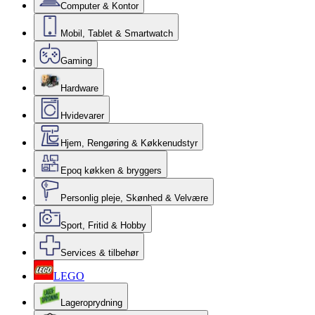
Computer & Kontor
Mobil, Tablet & Smartwatch
Gaming
Hardware
Hvidevarer
Hjem, Rengøring & Køkkenudstyr
Epoq køkken & bryggers
Personlig pleje, Skønhed & Velvære
Sport, Fritid & Hobby
Services & tilbehør
LEGO
Lageroprydning