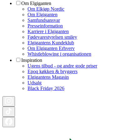
Om Elgiganten
Om Elkjøp Nordic
Om Elgiganten
Samfundsansvar
Presseinformation
Karriere i Elgiganten
Fødevarestyrelsen smiley
Elgigantens Kundeklub
Om Elgiganten Erhverv
Whistleblowing i organisationen
Inspiration
Ugens tilbud - og andre gode priser
Epoq køkken & bryggers
Elgigantens Magasin
Udsalg
Black Friday 2026