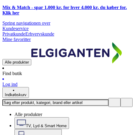
Mix & Match - spar 1.000 kr. for hver 4.000 kr. du køber for.
Klik
her
Spring navigationen over
Kundeservice
Privatkunde
Erhvervskunde
Mine favoritter
Alle produkter
Find butik
Log ind
Indkøbskurv
Alle produkter
TV, Lyd & Smart Home