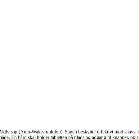
ktiv sag (Auto-Wake-funktion). Sagen beskytter effektivt mod snavs, støv
 måde. En hård skal holder tabletten på plads og adgang til knapper, opl