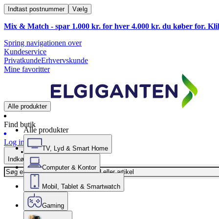
Indtast postnummer
Vælg
Mix & Match - spar 1.000 kr. for hver 4.000 kr. du køber for. Kl
Spring navigationen over
Kundeservice
Privatkunde
Erhvervskunde
Mine favoritter
Alle produkter
Find butik
Alle produkter
Log ind
TV, Lyd & Smart Home
Indkøbskurv
Computer & Kontor
Mobil, Tablet & Smartwatch
Gaming