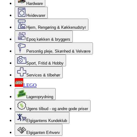
Hardware
Hvidevarer
Hjem, Rengøring & Køkkenudstyr
Epoq køkken & bryggers
Personlig pleje, Skønhed & Velvære
Sport, Fritid & Hobby
Services & tilbehør
LEGO
Lageroprydning
Ugens tilbud - og andre gode priser
Elgigantens Kundeklub
Elgiganten Erhverv