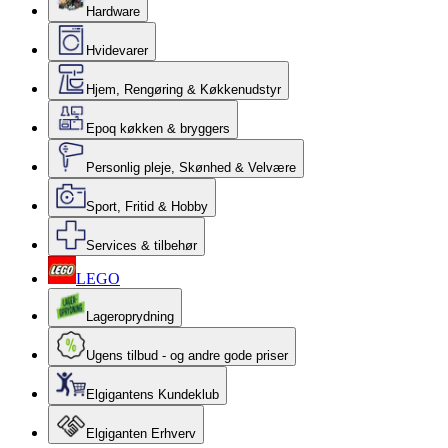
Hardware
Hvidevarer
Hjem, Rengøring & Køkkenudstyr
Epoq køkken & bryggers
Personlig pleje, Skønhed & Velvære
Sport, Fritid & Hobby
Services & tilbehør
LEGO
Lageroprydning
Ugens tilbud - og andre gode priser
Elgigantens Kundeklub
Elgiganten Erhverv