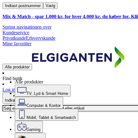
Indtast postnummer
Vælg
Mix & Match - spar 1.000 kr. for hver 4.000 kr. du køber for. Kl
Spring navigationen over
Kundeservice
Privatkunde
Erhvervskunde
Mine favoritter
Alle produkter
Find butik
Alle produkter
Log ind
TV, Lyd & Smart Home
Indkøbskurv
Computer & Kontor
Mobil, Tablet & Smartwatch
Gaming