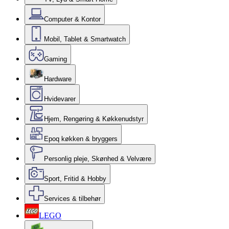
Computer & Kontor
Mobil, Tablet & Smartwatch
Gaming
Hardware
Hvidevarer
Hjem, Rengøring & Køkkenudstyr
Epoq køkken & bryggers
Personlig pleje, Skønhed & Velvære
Sport, Fritid & Hobby
Services & tilbehør
LEGO