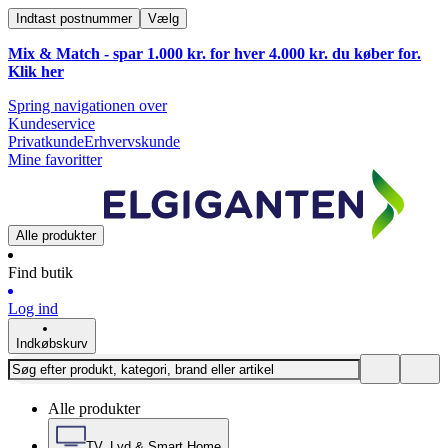
Indtast postnummer
Vælg
Mix & Match - spar 1.000 kr. for hver 4.000 kr. du køber for.
Klik
her
Spring navigationen over
Kundeservice
Privatkunde
Erhvervskunde
Mine favoritter
Alle produkter
Find butik
Log ind
Indkøbskurv
Alle produkter
TV, Lyd & Smart Home