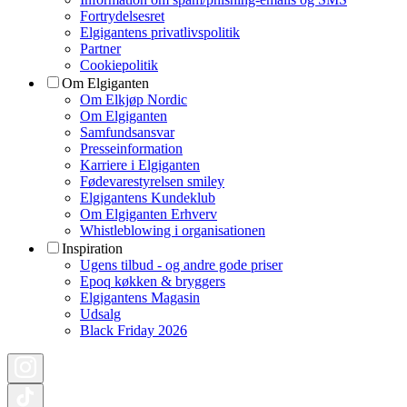
Fortrydelsesret
Elgigantens privatlivspolitik
Partner
Cookiepolitik
Om Elgiganten
Om Elkjøp Nordic
Om Elgiganten
Samfundsansvar
Presseinformation
Karriere i Elgiganten
Fødevarestyrelsen smiley
Elgigantens Kundeklub
Om Elgiganten Erhverv
Whistleblowing i organisationen
Inspiration
Ugens tilbud - og andre gode priser
Epoq køkken & bryggers
Elgigantens Magasin
Udsalg
Black Friday 2026