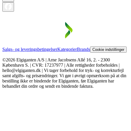
Salgs- og leveringsbetingelser
Kategorier
Brands
Cookie indstillinger
©2026 Elgiganten A/S | Arne Jacobsens Allé 16, 2. - 2300
København S. | CVR: 17237977 | Alle rettigheder forbeholdes |
hello@elgiganten.dk | Vi tager forbehold for tryk- og korrekturfejl
samt afgifts- og prisændringer. Vi gør i øvrigt opmærksom på at din
bestilling ikke er bindende for Elgiganten, før Elgiganten har
behandlet din ordre og sendt en bindende faktura.