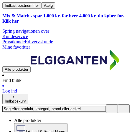
Indtast postnummer
Vælg
Mix & Match - spar 1.000 kr. for hver 4.000 kr. du køber for.
Klik
her
Spring navigationen over
Kundeservice
Privatkunde
Erhvervskunde
Mine favoritter
Alle produkter
Find butik
Log ind
Indkøbskurv
Alle produkter
TV, Lyd & Smart Home