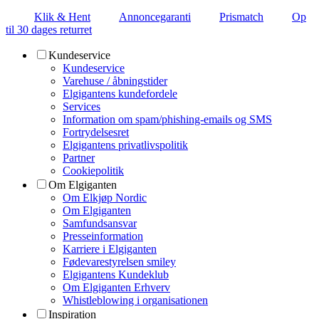
Klik & Hent
Annoncegaranti
Prismatch
Op
til 30 dages returret
Kundeservice
Kundeservice
Varehuse / åbningstider
Elgigantens kundefordele
Services
Information om spam/phishing-emails og SMS
Fortrydelsesret
Elgigantens privatlivspolitik
Partner
Cookiepolitik
Om Elgiganten
Om Elkjøp Nordic
Om Elgiganten
Samfundsansvar
Presseinformation
Karriere i Elgiganten
Fødevarestyrelsen smiley
Elgigantens Kundeklub
Om Elgiganten Erhverv
Whistleblowing i organisationen
Inspiration