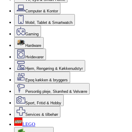
Computer & Kontor
Mobil, Tablet & Smartwatch
Gaming
Hardware
Hvidevarer
Hjem, Rengøring & Køkkenudstyr
Epoq køkken & bryggers
Personlig pleje, Skønhed & Velvære
Sport, Fritid & Hobby
Services & tilbehør
LEGO