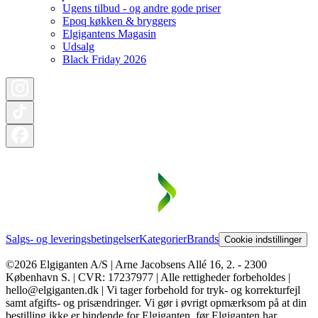
Ugens tilbud - og andre gode priser
Epoq køkken & bryggers
Elgigantens Magasin
Udsalg
Black Friday 2026
Salgs- og leveringsbetingelser
Kategorier
Brands
Cookie indstillinger
©2026 Elgiganten A/S | Arne Jacobsens Allé 16, 2. - 2300
København S. | CVR: 17237977 | Alle rettigheder forbeholdes |
hello@elgiganten.dk | Vi tager forbehold for tryk- og korrekturfejl
samt afgifts- og prisændringer. Vi gør i øvrigt opmærksom på at din
bestilling ikke er bindende for Elgiganten, før Elgiganten har