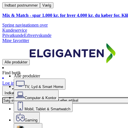
Indtast postnummer
Vælg
Mix & Match - spar 1.000 kr. for hver 4.000 kr. du køber for. Kl
Spring navigationen over
Kundeservice
Privatkunde
Erhvervskunde
Mine favoritter
Alle produkter
Find butik
Alle produkter
Log ind
TV, Lyd & Smart Home
Indkøbskurv
Computer & Kontor
Mobil, Tablet & Smartwatch
Gaming