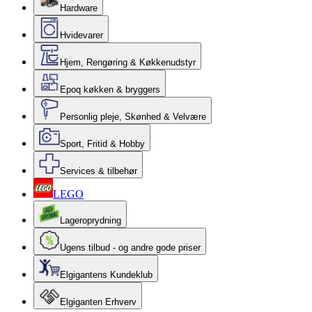
Hardware
Hvidevarer
Hjem, Rengøring & Køkkenudstyr
Epoq køkken & bryggers
Personlig pleje, Skønhed & Velvære
Sport, Fritid & Hobby
Services & tilbehør
LEGO
Lageroprydning
Ugens tilbud - og andre gode priser
Elgigantens Kundeklub
Elgiganten Erhverv