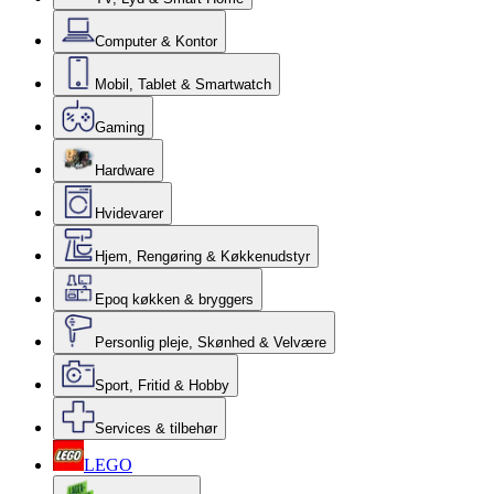
Computer & Kontor
Mobil, Tablet & Smartwatch
Gaming
Hardware
Hvidevarer
Hjem, Rengøring & Køkkenudstyr
Epoq køkken & bryggers
Personlig pleje, Skønhed & Velvære
Sport, Fritid & Hobby
Services & tilbehør
LEGO