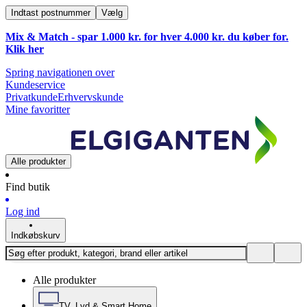
Indtast postnummer
Vælg
Mix & Match - spar 1.000 kr. for hver 4.000 kr. du køber for.
Klik
her
Spring navigationen over
Kundeservice
Privatkunde
Erhvervskunde
Mine favoritter
Alle produkter
Find butik
Log ind
Indkøbskurv
Alle produkter
TV, Lyd & Smart Home