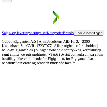
Salgs- og leveringsbetingelser
Kategorier
Brands
Cookie indstillinger
©2026 Elgiganten A/S | Arne Jacobsens Allé 16, 2. - 2300
København S. | CVR: 17237977 | Alle rettigheder forbeholdes |
hello@elgiganten.dk | Vi tager forbehold for tryk- og korrekturfejl
samt afgifts- og prisændringer. Vi gør i øvrigt opmærksom på at din
bestilling ikke er bindende for Elgiganten, før Elgiganten har
behandlet din ordre og sendt en bindende faktura.