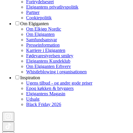
Fortrydelsesret
Elgigantens privatlivspolitik
Partner
Cookiepolitik
Om Elgiganten
Om Elkjøp Nordic
Om Elgiganten
Samfundsansvar
Presseinformation
Karriere i Elgiganten
Fødevarestyrelsen smiley
Elgigantens Kundeklub
Om Elgiganten Erhverv
Whistleblowing i organisationen
Inspiration
Ugens tilbud - og andre gode priser
Epoq køkken & bryggers
Elgigantens Magasin
Udsalg
Black Friday 2026