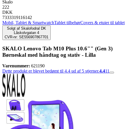
Skalo
222
DKK
7333319116142
Mobil, Tablet & Smartwatch
Tablet tilbehør
Covers & etuier til tablet
Solgt af
Skalofodral DK
Låskolvgatan 4
CVR-nr: SE556907867701
SKALO Lenovo Tab M10 Plus 10.6"" (Gen 3)
Børneskal med håndtag og stativ - Lilla
Varenummer:
621190
Dette produkt er blevet bedømt til 4.4 ud af 5 stjerner.
4.4
11