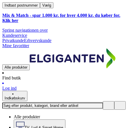
Indtast postnummer
Vælg
Mix & Match - spar 1.000 kr. for hver 4.000 kr. du køber for.
Klik
her
Spring navigationen over
Kundeservice
Privatkunde
Erhvervskunde
Mine favoritter
Alle produkter
Find butik
Log ind
Indkøbskurv
Alle produkter
TV, Lyd & Smart Home