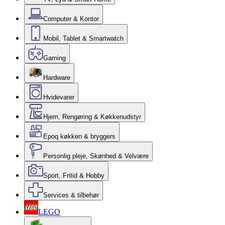
Computer & Kontor
Mobil, Tablet & Smartwatch
Gaming
Hardware
Hvidevarer
Hjem, Rengøring & Køkkenudstyr
Epoq køkken & bryggers
Personlig pleje, Skønhed & Velvære
Sport, Fritid & Hobby
Services & tilbehør
LEGO