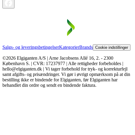
Salgs- og leveringsbetingelser
Kategorier
Brands
Cookie indstillinger
©2026 Elgiganten A/S | Arne Jacobsens Allé 16, 2. - 2300
København S. | CVR: 17237977 | Alle rettigheder forbeholdes |
hello@elgiganten.dk | Vi tager forbehold for tryk- og korrekturfejl
samt afgifts- og prisændringer. Vi gør i øvrigt opmærksom på at din
bestilling ikke er bindende for Elgiganten, før Elgiganten har
behandlet din ordre og sendt en bindende faktura.