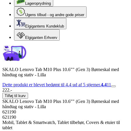
Lageroprydning
Ugens tilbud - og andre gode priser
Elgigantens Kundeklub
Elgiganten Erhverv
SKALO Lenovo Tab M10 Plus 10.6"" (Gen 3) Børneskal med
håndtag og stativ - Lilla
Dette produkt er blevet bedømt til 4.4 ud af 5 stjerner.
4.4
11
222.-
Tilføj til kurv
SKALO Lenovo Tab M10 Plus 10.6"" (Gen 3) Børneskal med
håndtag og stativ - Lilla
621190
621190
Mobil, Tablet & Smartwatch, Tablet tilbehør, Covers & etuier til
tablet