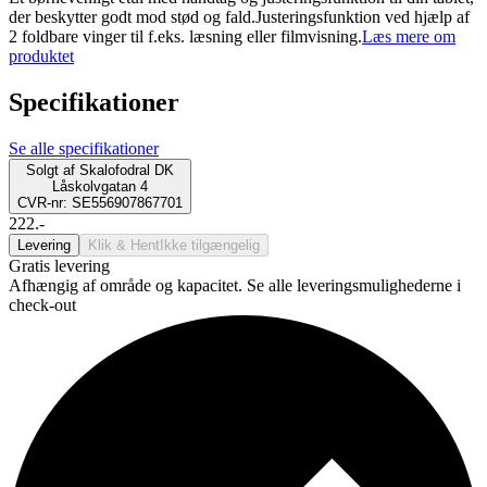
der beskytter godt mod stød og fald.Justeringsfunktion ved hjælp af
2 foldbare vinger til f.eks. læsning eller filmvisning.
Læs mere om
produktet
Specifikationer
Se alle specifikationer
Solgt af
Skalofodral DK
Låskolvgatan 4
CVR-nr: SE556907867701
222.-
Levering
Klik & Hent
Ikke tilgængelig
Gratis levering
Afhængig af område og kapacitet. Se alle leveringsmulighederne i
check-out