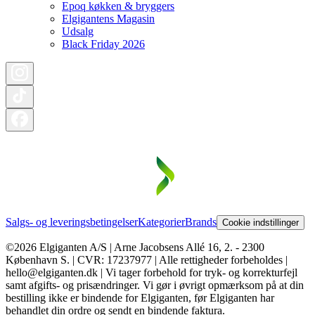
Epoq køkken & bryggers
Elgigantens Magasin
Udsalg
Black Friday 2026
Salgs- og leveringsbetingelser
Kategorier
Brands
Cookie indstillinger
©2026 Elgiganten A/S | Arne Jacobsens Allé 16, 2. - 2300
København S. | CVR: 17237977 | Alle rettigheder forbeholdes |
hello@elgiganten.dk | Vi tager forbehold for tryk- og korrekturfejl
samt afgifts- og prisændringer. Vi gør i øvrigt opmærksom på at din
bestilling ikke er bindende for Elgiganten, før Elgiganten har
behandlet din ordre og sendt en bindende faktura.