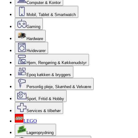
Computer & Kontor
Mobil, Tablet & Smartwatch
Gaming
Hardware
Hvidevarer
Hjem, Rengøring & Køkkenudstyr
Epoq køkken & bryggers
Personlig pleje, Skønhed & Velvære
Sport, Fritid & Hobby
Services & tilbehør
LEGO
Lageroprydning