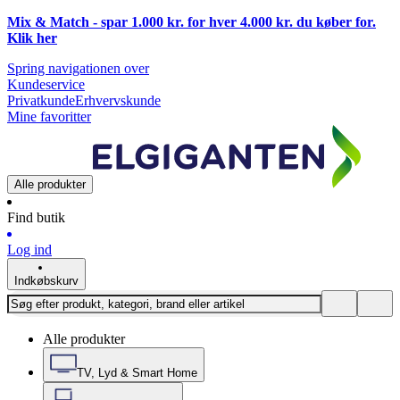
Mix & Match - spar 1.000 kr. for hver 4.000 kr. du køber for.
Klik
her
Spring navigationen over
Kundeservice
Privatkunde
Erhvervskunde
Mine favoritter
Alle produkter
Find butik
Log ind
Indkøbskurv
Alle produkter
TV, Lyd & Smart Home