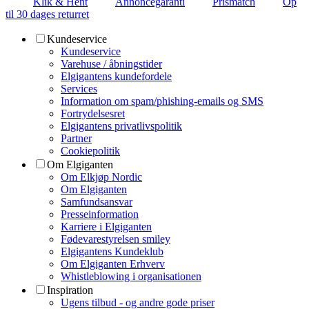
Klik & Hent
Annoncegaranti
Prismatch
Op
til 30 dages returret
Kundeservice
Kundeservice
Varehuse / åbningstider
Elgigantens kundefordele
Services
Information om spam/phishing-emails og SMS
Fortrydelsesret
Elgigantens privatlivspolitik
Partner
Cookiepolitik
Om Elgiganten
Om Elkjøp Nordic
Om Elgiganten
Samfundsansvar
Presseinformation
Karriere i Elgiganten
Fødevarestyrelsen smiley
Elgigantens Kundeklub
Om Elgiganten Erhverv
Whistleblowing i organisationen
Inspiration
Ugens tilbud - og andre gode priser