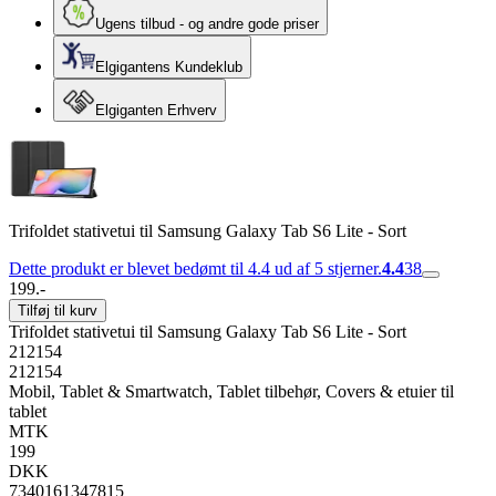
Ugens tilbud - og andre gode priser
Elgigantens Kundeklub
Elgiganten Erhverv
Trifoldet stativetui til Samsung Galaxy Tab S6 Lite - Sort
Dette produkt er blevet bedømt til 4.4 ud af 5 stjerner.
4.4
38
199.-
Tilføj til kurv
Trifoldet stativetui til Samsung Galaxy Tab S6 Lite - Sort
212154
212154
Mobil, Tablet & Smartwatch, Tablet tilbehør, Covers & etuier til
tablet
MTK
199
DKK
7340161347815