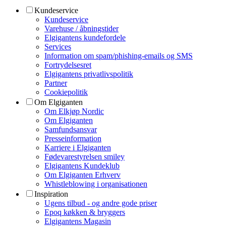
Kundeservice
Kundeservice
Varehuse / åbningstider
Elgigantens kundefordele
Services
Information om spam/phishing-emails og SMS
Fortrydelsesret
Elgigantens privatlivspolitik
Partner
Cookiepolitik
Om Elgiganten
Om Elkjøp Nordic
Om Elgiganten
Samfundsansvar
Presseinformation
Karriere i Elgiganten
Fødevarestyrelsen smiley
Elgigantens Kundeklub
Om Elgiganten Erhverv
Whistleblowing i organisationen
Inspiration
Ugens tilbud - og andre gode priser
Epoq køkken & bryggers
Elgigantens Magasin