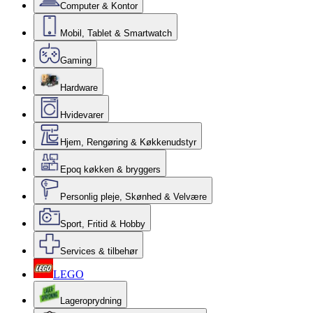
Computer & Kontor
Mobil, Tablet & Smartwatch
Gaming
Hardware
Hvidevarer
Hjem, Rengøring & Køkkenudstyr
Epoq køkken & bryggers
Personlig pleje, Skønhed & Velvære
Sport, Fritid & Hobby
Services & tilbehør
LEGO
Lageroprydning