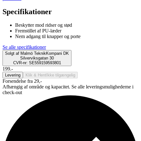
Specifikationer
Beskytter mod ridser og stød
Fremstillet af PU-læder
Nem adgang til knapper og porte
Se alle specifikationer
Solgt af
Malmö TeknikKompani DK
Silverviksgatan 30
CVR-nr: SE559159593801
199.-
Levering
Klik & Hent
Ikke tilgængelig
Forsendelse fra 29,-
Afhængig af område og kapacitet. Se alle leveringsmulighederne i
check-out