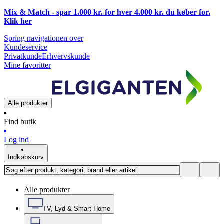
Mix & Match - spar 1.000 kr. for hver 4.000 kr. du køber for.
Klik
her
Spring navigationen over
Kundeservice
Privatkunde
Erhvervskunde
Mine favoritter
Alle produkter
Find butik
Log ind
Indkøbskurv
Alle produkter
TV, Lyd & Smart Home