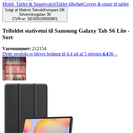
Mobil, Tablet & Smartwatch
Tablet tilbehør
Covers & etuier til tablet
Solgt af
Malmö TeknikKompani DK
Silverviksgatan 30
CVR-nr: SE559159593801
Trifoldet stativetui til Samsung Galaxy Tab S6 Lite -
Sort
Varenummer:
212154
Dette produkt er blevet bedømt til 4.4 ud af 5 stjerner.
4.4
38