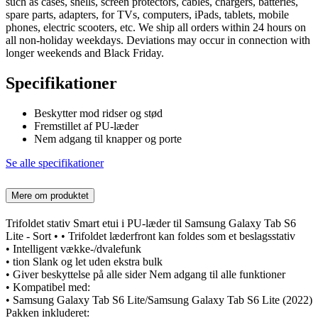
such as cases, shells, screen protectors, cables, chargers, batteries,
spare parts, adapters, for TVs, computers, iPads, tablets, mobile
phones, electric scooters, etc. We ship all orders within 24 hours on
all non-holiday weekdays. Deviations may occur in connection with
longer weekends and Black Friday.
Specifikationer
Beskytter mod ridser og stød
Fremstillet af PU-læder
Nem adgang til knapper og porte
Se alle specifikationer
Mere om produktet
Trifoldet stativ Smart etui i PU-læder til Samsung Galaxy Tab S6
Lite - Sort • • Trifoldet læderfront kan foldes som et beslagsstativ
• Intelligent vække-/dvalefunk
• tion Slank og let uden ekstra bulk
• Giver beskyttelse på alle sider Nem adgang til alle funktioner
• Kompatibel med:
• Samsung Galaxy Tab S6 Lite/Samsung Galaxy Tab S6 Lite (2022)
Pakken inkluderet: