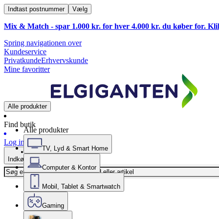
Indtast postnummer
Vælg
Mix & Match - spar 1.000 kr. for hver 4.000 kr. du køber for. Kl
Spring navigationen over
Kundeservice
Privatkunde
Erhvervskunde
Mine favoritter
Alle produkter
Find butik
Alle produkter
Log ind
TV, Lyd & Smart Home
Indkøbskurv
Computer & Kontor
Mobil, Tablet & Smartwatch
Gaming