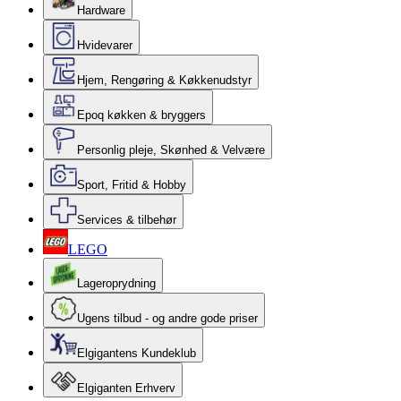
Hardware
Hvidevarer
Hjem, Rengøring & Køkkenudstyr
Epoq køkken & bryggers
Personlig pleje, Skønhed & Velvære
Sport, Fritid & Hobby
Services & tilbehør
LEGO
Lageroprydning
Ugens tilbud - og andre gode priser
Elgigantens Kundeklub
Elgiganten Erhverv