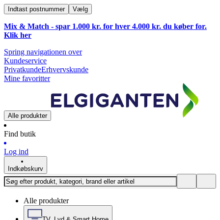
Indtast postnummer
Vælg
Mix & Match - spar 1.000 kr. for hver 4.000 kr. du køber for.
Klik
her
Spring navigationen over
Kundeservice
Privatkunde
Erhvervskunde
Mine favoritter
Alle produkter
Find butik
Log ind
Indkøbskurv
Alle produkter
TV, Lyd & Smart Home