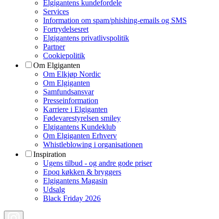
Elgigantens kundefordele
Services
Information om spam/phishing-emails og SMS
Fortrydelsesret
Elgigantens privatlivspolitik
Partner
Cookiepolitik
Om Elgiganten
Om Elkjøp Nordic
Om Elgiganten
Samfundsansvar
Presseinformation
Karriere i Elgiganten
Fødevarestyrelsen smiley
Elgigantens Kundeklub
Om Elgiganten Erhverv
Whistleblowing i organisationen
Inspiration
Ugens tilbud - og andre gode priser
Epoq køkken & bryggers
Elgigantens Magasin
Udsalg
Black Friday 2026