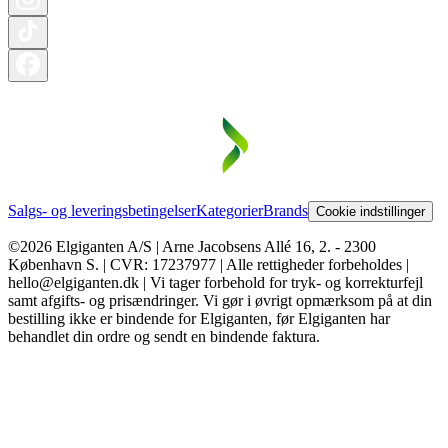
Salgs- og leveringsbetingelser
Kategorier
Brands
Cookie indstillinger
©2026 Elgiganten A/S | Arne Jacobsens Allé 16, 2. - 2300
København S. | CVR: 17237977 | Alle rettigheder forbeholdes |
hello@elgiganten.dk | Vi tager forbehold for tryk- og korrekturfejl
samt afgifts- og prisændringer. Vi gør i øvrigt opmærksom på at din
bestilling ikke er bindende for Elgiganten, før Elgiganten har
behandlet din ordre og sendt en bindende faktura.