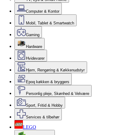
Computer & Kontor
Mobil, Tablet & Smartwatch
Gaming
Hardware
Hvidevarer
Hjem, Rengøring & Køkkenudstyr
Epoq køkken & bryggers
Personlig pleje, Skønhed & Velvære
Sport, Fritid & Hobby
Services & tilbehør
LEGO