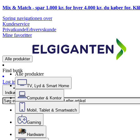
Mix & Match - spar 1.000 kr. for hver 4.000 kr. du køber for. Kl
Spring navigationen over
Kundeservice
Privatkunde
Erhvervskunde
Mine favoritter
Alle produkter
Find butik
Alle produkter
Log ind
TV, Lyd & Smart Home
Indkøbskurv
Computer & Kontor
Mobil, Tablet & Smartwatch
Gaming
Hardware