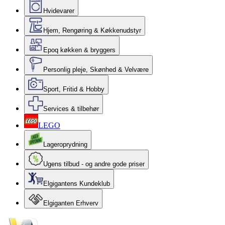
Hvidevarer
Hjem, Rengøring & Køkkenudstyr
Epoq køkken & bryggers
Personlig pleje, Skønhed & Velvære
Sport, Fritid & Hobby
Services & tilbehør
LEGO
Lageroprydning
Ugens tilbud - og andre gode priser
Elgigantens Kundeklub
Elgiganten Erhverv