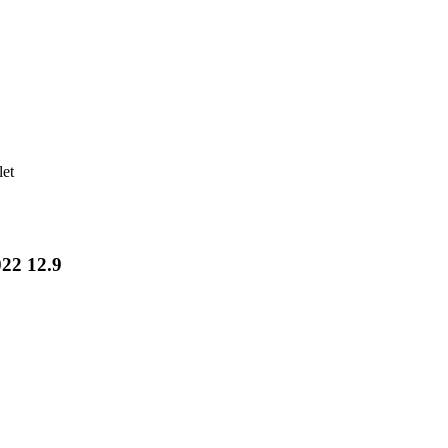
let
022 12.9