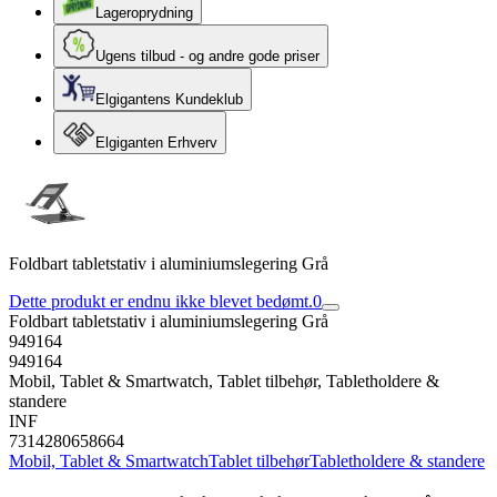
Lageroprydning
Ugens tilbud - og andre gode priser
Elgigantens Kundeklub
Elgiganten Erhverv
Foldbart tabletstativ i aluminiumslegering Grå
Dette produkt er endnu ikke blevet bedømt.
0
Foldbart tabletstativ i aluminiumslegering Grå
949164
949164
Mobil, Tablet & Smartwatch, Tablet tilbehør, Tabletholdere &
standere
INF
7314280658664
Mobil, Tablet & Smartwatch
Tablet tilbehør
Tabletholdere & standere