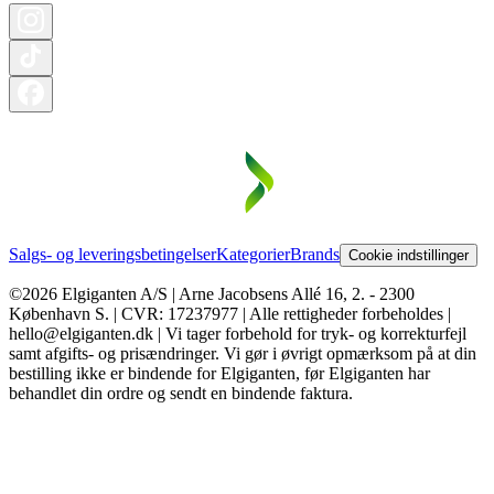
Salgs- og leveringsbetingelser
Kategorier
Brands
Cookie indstillinger
©2026 Elgiganten A/S | Arne Jacobsens Allé 16, 2. - 2300
København S. | CVR: 17237977 | Alle rettigheder forbeholdes |
hello@elgiganten.dk | Vi tager forbehold for tryk- og korrekturfejl
samt afgifts- og prisændringer. Vi gør i øvrigt opmærksom på at din
bestilling ikke er bindende for Elgiganten, før Elgiganten har
behandlet din ordre og sendt en bindende faktura.