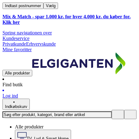
Indtast postnummer
Vælg
Mix & Match - spar 1.000 kr. for hver 4.000 kr. du køber for.
Klik
her
Spring navigationen over
Kundeservice
Privatkunde
Erhvervskunde
Mine favoritter
Alle produkter
Find butik
Log ind
Indkøbskurv
Alle produkter
TV, Lyd & Smart Home