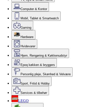
Computer & Kontor
Mobil, Tablet & Smartwatch
Gaming
Hardware
Hvidevarer
Hjem, Rengøring & Køkkenudstyr
Epoq køkken & bryggers
Personlig pleje, Skønhed & Velvære
Sport, Fritid & Hobby
Services & tilbehør
LEGO