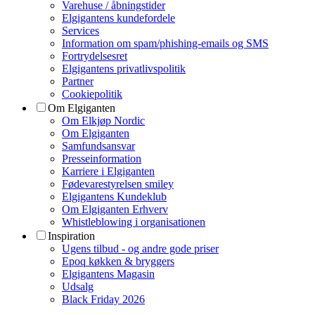
Varehuse / åbningstider
Elgigantens kundefordele
Services
Information om spam/phishing-emails og SMS
Fortrydelsesret
Elgigantens privatlivspolitik
Partner
Cookiepolitik
Om Elgiganten
Om Elkjøp Nordic
Om Elgiganten
Samfundsansvar
Presseinformation
Karriere i Elgiganten
Fødevarestyrelsen smiley
Elgigantens Kundeklub
Om Elgiganten Erhverv
Whistleblowing i organisationen
Inspiration
Ugens tilbud - og andre gode priser
Epoq køkken & bryggers
Elgigantens Magasin
Udsalg
Black Friday 2026