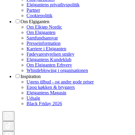
Elgigantens privatlivspolitik
Partner
Cookiepolitik
Om Elgiganten
Om Elkjøp Nordic
Om Elgiganten
Samfundsansvar
Presseinformation
Karriere i Elgiganten
Fødevarestyrelsen smiley
Elgigantens Kundeklub
Om Elgiganten Erhverv
Whistleblowing i organisationen
Inspiration
Ugens tilbud - og andre gode priser
Epoq køkken & bryggers
Elgigantens Magasin
Udsalg
Black Friday 2026