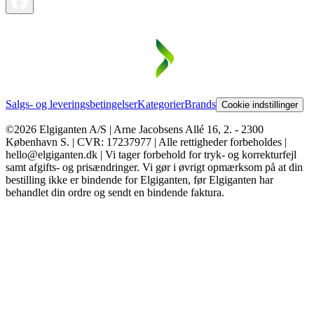
Salgs- og leveringsbetingelser
Kategorier
Brands
Cookie indstillinger
©2026 Elgiganten A/S | Arne Jacobsens Allé 16, 2. - 2300
København S. | CVR: 17237977 | Alle rettigheder forbeholdes |
hello@elgiganten.dk | Vi tager forbehold for tryk- og korrekturfejl
samt afgifts- og prisændringer. Vi gør i øvrigt opmærksom på at din
bestilling ikke er bindende for Elgiganten, før Elgiganten har
behandlet din ordre og sendt en bindende faktura.