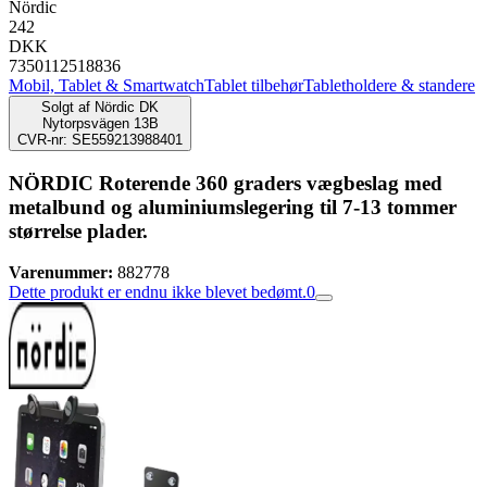
Nördic
242
DKK
7350112518836
Mobil, Tablet & Smartwatch
Tablet tilbehør
Tabletholdere & standere
Solgt af
Nördic DK
Nytorpsvägen 13B
CVR-nr: SE559213988401
NÖRDIC Roterende 360 graders vægbeslag med
metalbund og aluminiumslegering til 7-13 tommer
størrelse plader.
Varenummer:
882778
Dette produkt er endnu ikke blevet bedømt.
0