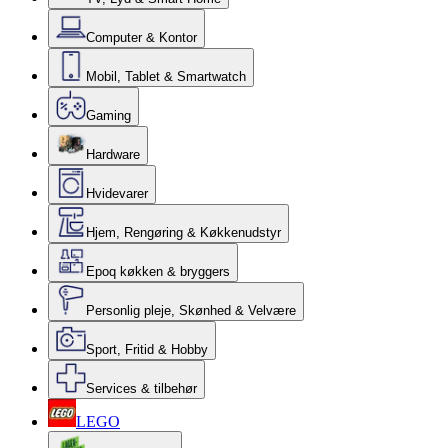
Computer & Kontor
Mobil, Tablet & Smartwatch
Gaming
Hardware
Hvidevarer
Hjem, Rengøring & Køkkenudstyr
Epoq køkken & bryggers
Personlig pleje, Skønhed & Velvære
Sport, Fritid & Hobby
Services & tilbehør
LEGO