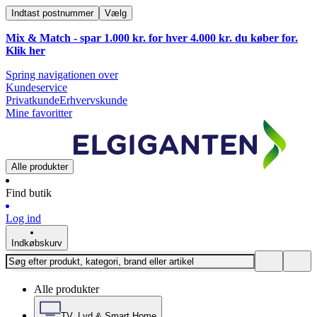
Indtast postnummer
Vælg
Mix & Match - spar 1.000 kr. for hver 4.000 kr. du køber for.
Klik
her
Spring navigationen over
Kundeservice
Privatkunde
Erhvervskunde
Mine favoritter
Alle produkter
Find butik
Log ind
Indkøbskurv
Alle produkter
TV, Lyd & Smart Home