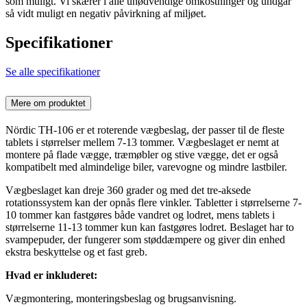
som muligt. Vi skærer i alle unødvendige omkostninger og undgår
så vidt muligt en negativ påvirkning af miljøet.
Specifikationer
Se alle specifikationer
Mere om produktet
Nördic TH-106 er et roterende vægbeslag, der passer til de fleste
tablets i størrelser mellem 7-13 tommer. Vægbeslaget er nemt at
montere på flade vægge, træmøbler og stive vægge, det er også
kompatibelt med almindelige biler, varevogne og mindre lastbiler.
Vægbeslaget kan dreje 360 grader og med det tre-aksede
rotationssystem kan der opnås flere vinkler. Tabletter i størrelserne 7-
10 tommer kan fastgøres både vandret og lodret, mens tablets i
størrelserne 11-13 tommer kun kan fastgøres lodret. Beslaget har to
svampepuder, der fungerer som støddæmpere og giver din enhed
ekstra beskyttelse og et fast greb.
Hvad er inkluderet:
Vægmontering, monteringsbeslag og brugsanvisning.