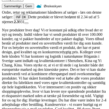
Sammenlign
Gem
Ønskeskyen
Ordre, retur og reklamationer håndteres af sælger - læs om denne
sælger:
Dette produkt er blevet bedømt til 2.34 ud af 5
INF DK
stjerner.
2.3
931
Nye produkter hver dag! Vi er konstant på udkig efter hvad der er
nyt og trendy. Indtil videre har vi sendt produkter til over 100.000
kunder, og vi pakker hundreder af nye pakker dagligt. Vores tilbud
består af produkter med en uovertruffen værdi for dig som kunde.
For os betyder en uovertruffen værdi et produkt, der har et pænt
design, god kvalitet og en konkurrencedygtig pris. Kolleger over
hele kloden Vi har kontorer og logistik i naturskønne Höganäs i
Sverige samt indkøb og kvalitetskontorer i Shenzhen, Kina og Yi
Chang, Kina. Vores styrke er, at vi er til stede i og kender både det
europæiske marked og den kinesiske prøve. Det er her vi kan skabe
kundeværdi ved at kombinere efterspørgsel med overkommelige
produkter. Vi har skåret formidlere ved at købe alle vores produkter
direkte fra fabrikken med vores egne kvalitetskontroller og samtidig
eje hele logistikkæden. Vi er interesseret i en positiv og sikker
shoppingoplevelse, hvor vi kan levere nye spændende produkter fra
et ekspansivt marked uden at tænke på forsendelse og told. Vigtigt
for os og for dig: Hurtige leveringer. Du har dine varer inden for 2-4
arbejdsdage efter bestilling. Kundeservice - vi svarer hurtigt og er
tilgængelige via e-mail og telefon. God kvalitet - 90 dages åbent