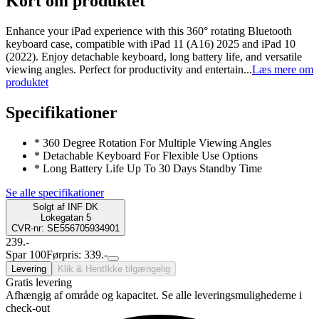
Kort om produktet
Enhance your iPad experience with this 360° rotating Bluetooth
keyboard case, compatible with iPad 11 (A16) 2025 and iPad 10
(2022). Enjoy detachable keyboard, long battery life, and versatile
viewing angles. Perfect for productivity and entertain...
Læs mere om
produktet
Specifikationer
* 360 Degree Rotation For Multiple Viewing Angles
* Detachable Keyboard For Flexible Use Options
* Long Battery Life Up To 30 Days Standby Time
Se alle specifikationer
Solgt af
INF DK
Lokegatan 5
CVR-nr: SE556705934901
239.-
Spar 100
Førpris: 339.-
Levering
Klik & Hent
Ikke tilgængelig
Gratis levering
Afhængig af område og kapacitet. Se alle leveringsmulighederne i
check-out