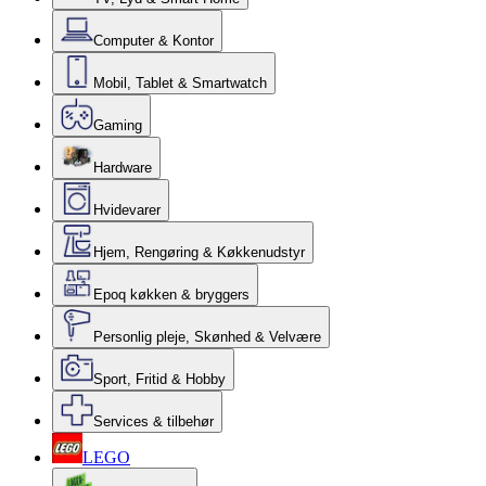
Computer & Kontor
Mobil, Tablet & Smartwatch
Gaming
Hardware
Hvidevarer
Hjem, Rengøring & Køkkenudstyr
Epoq køkken & bryggers
Personlig pleje, Skønhed & Velvære
Sport, Fritid & Hobby
Services & tilbehør
LEGO