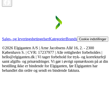
Salgs- og leveringsbetingelser
Kategorier
Brands
Cookie indstillinger
©2026 Elgiganten A/S | Arne Jacobsens Allé 16, 2. - 2300
København S. | CVR: 17237977 | Alle rettigheder forbeholdes |
hello@elgiganten.dk | Vi tager forbehold for tryk- og korrekturfejl
samt afgifts- og prisændringer. Vi gør i øvrigt opmærksom på at din
bestilling ikke er bindende for Elgiganten, før Elgiganten har
behandlet din ordre og sendt en bindende faktura.