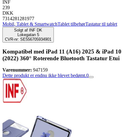
INF
239
DKK
7314281281977
Mobil, Tablet & Smartwatch
Tablet tilbehør
Tastatur til tablet
Solgt af
INF DK
Lokegatan 5
CVR-nr: SE556705934901
Kompatibel med iPad 11 (A16) 2025 & iPad 10
(2022) 360° Roterende Bluetooth Tastatur Etui
Varenummer:
947159
Dette produkt er endnu ikke blevet bedømt.
0