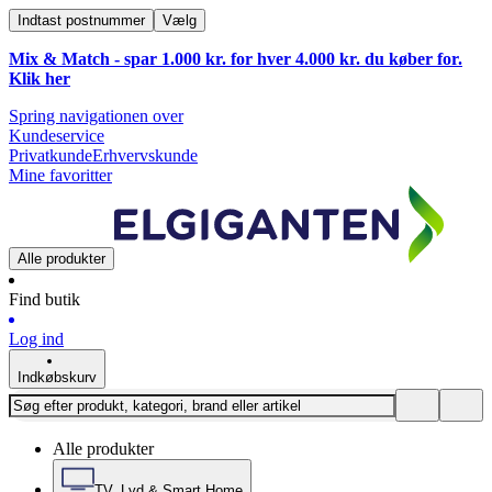
Indtast postnummer
Vælg
Mix & Match - spar 1.000 kr. for hver 4.000 kr. du køber for.
Klik
her
Spring navigationen over
Kundeservice
Privatkunde
Erhvervskunde
Mine favoritter
Alle produkter
Find butik
Log ind
Indkøbskurv
Alle produkter
TV, Lyd & Smart Home