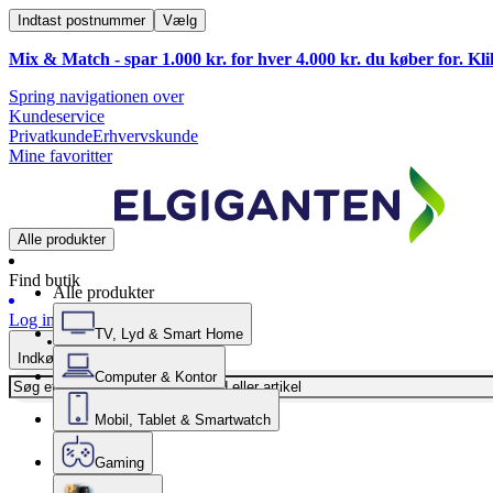
Indtast postnummer
Vælg
Mix & Match - spar 1.000 kr. for hver 4.000 kr. du køber for. Kl
Spring navigationen over
Kundeservice
Privatkunde
Erhvervskunde
Mine favoritter
Alle produkter
Find butik
Alle produkter
Log ind
TV, Lyd & Smart Home
Indkøbskurv
Computer & Kontor
Mobil, Tablet & Smartwatch
Gaming