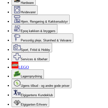
Hardware
Hvidevarer
Hjem, Rengøring & Køkkenudstyr
Epoq køkken & bryggers
Personlig pleje, Skønhed & Velvære
Sport, Fritid & Hobby
Services & tilbehør
LEGO
Lageroprydning
Ugens tilbud - og andre gode priser
Elgigantens Kundeklub
Elgiganten Erhverv