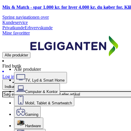
Mix & Match - spar 1.000 kr. for hver 4.000 kr. du køber for. Kl
Spring navigationen over
Kundeservice
Privatkunde
Erhvervskunde
Mine favoritter
Alle produkter
Find butik
Alle produkter
Log ind
TV, Lyd & Smart Home
Indkøbskurv
Computer & Kontor
Mobil, Tablet & Smartwatch
Gaming
Hardware