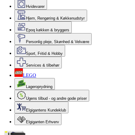
Hvidevarer
Hjem, Rengøring & Køkkenudstyr
Epoq køkken & bryggers
Personlig pleje, Skønhed & Velvære
Sport, Fritid & Hobby
Services & tilbehør
LEGO
Lageroprydning
Ugens tilbud - og andre gode priser
Elgigantens Kundeklub
Elgiganten Erhverv