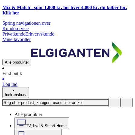
Mix & Match - spar 1.000 kr. for hver 4.000 kr. du køber for.
Klik
her
Spring navigationen over
Kundeservice
Privatkunde
Erhvervskunde
Mine favoritter
Alle produkter
Find butik
Log ind
Indkøbskurv
Alle produkter
TV, Lyd & Smart Home