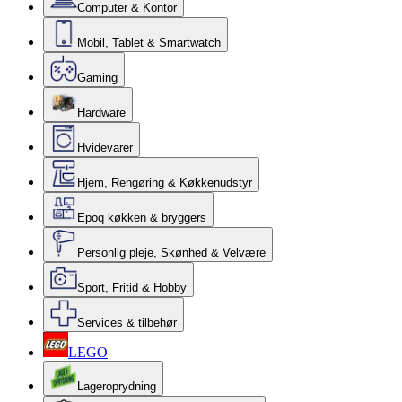
Computer & Kontor
Mobil, Tablet & Smartwatch
Gaming
Hardware
Hvidevarer
Hjem, Rengøring & Køkkenudstyr
Epoq køkken & bryggers
Personlig pleje, Skønhed & Velvære
Sport, Fritid & Hobby
Services & tilbehør
LEGO
Lageroprydning