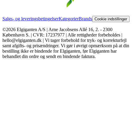
Salgs- og leveringsbetingelser
Kategorier
Brands
Cookie indstillinger
©2026 Elgiganten A/S | Arne Jacobsens Allé 16, 2. - 2300
København S. | CVR: 17237977 | Alle rettigheder forbeholdes |
hello@elgiganten.dk | Vi tager forbehold for tryk- og korrekturfejl
samt afgifts- og prisændringer. Vi gør i øvrigt opmærksom på at din
bestilling ikke er bindende for Elgiganten, før Elgiganten har
behandlet din ordre og sendt en bindende faktura.