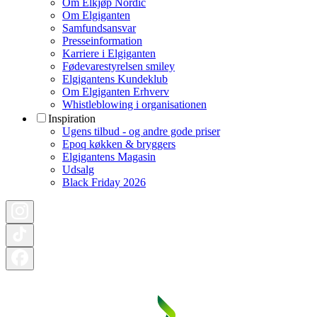
Om Elkjøp Nordic
Om Elgiganten
Samfundsansvar
Presseinformation
Karriere i Elgiganten
Fødevarestyrelsen smiley
Elgigantens Kundeklub
Om Elgiganten Erhverv
Whistleblowing i organisationen
Inspiration
Ugens tilbud - og andre gode priser
Epoq køkken & bryggers
Elgigantens Magasin
Udsalg
Black Friday 2026