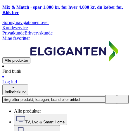
Mix & Match - spar 1.000 kr. for hver 4.000 kr. du køber for.
Klik
her
Spring navigationen over
Kundeservice
Privatkunde
Erhvervskunde
Mine favoritter
Alle produkter
Find butik
Log ind
Indkøbskurv
Alle produkter
TV, Lyd & Smart Home