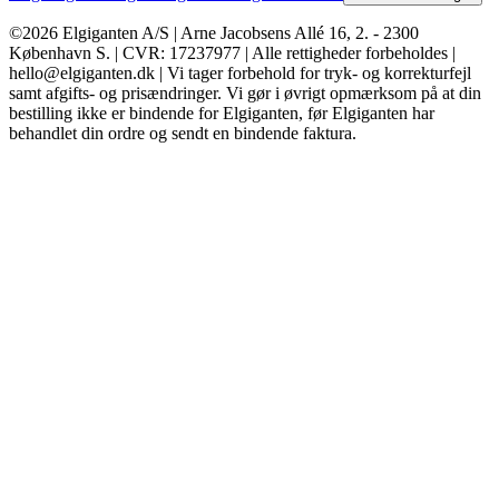
©2026 Elgiganten A/S | Arne Jacobsens Allé 16, 2. - 2300
København S. | CVR: 17237977 | Alle rettigheder forbeholdes |
hello@elgiganten.dk | Vi tager forbehold for tryk- og korrekturfejl
samt afgifts- og prisændringer. Vi gør i øvrigt opmærksom på at din
bestilling ikke er bindende for Elgiganten, før Elgiganten har
behandlet din ordre og sendt en bindende faktura.