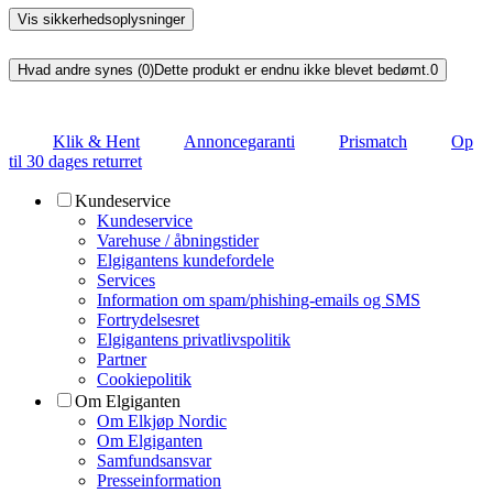
Vis sikkerhedsoplysninger
Hvad andre synes (0)
Dette produkt er endnu ikke blevet bedømt.
0
Klik & Hent
Annoncegaranti
Prismatch
Op
til 30 dages returret
Kundeservice
Kundeservice
Varehuse / åbningstider
Elgigantens kundefordele
Services
Information om spam/phishing-emails og SMS
Fortrydelsesret
Elgigantens privatlivspolitik
Partner
Cookiepolitik
Om Elgiganten
Om Elkjøp Nordic
Om Elgiganten
Samfundsansvar
Presseinformation