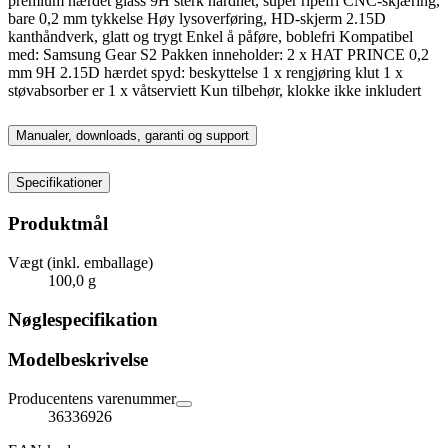
premium hærdet glass 9H sterk hardhet, super ripefri CNC-skjæring,
bare 0,2 mm tykkelse Høy lysoverføring, HD-skjerm 2.15D
kanthåndverk, glatt og trygt Enkel å påføre, boblefri Kompatibel
med: Samsung Gear S2 Pakken inneholder: 2 x HAT PRINCE 0,2
mm 9H 2.15D hærdet spyd: beskyttelse 1 x rengjøring klut 1 x
støvabsorber er 1 x våtserviett Kun tilbehør, klokke ikke inkludert
Manualer, downloads, garanti og support
Specifikationer
Produktmål
Vægt (inkl. emballage)
100,0 g
Nøglespecifikation
Modelbeskrivelse
Producentens varenummer
36336926