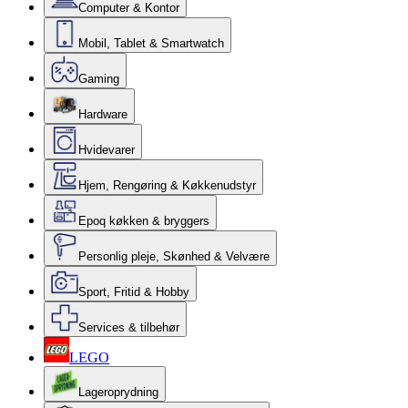
Computer & Kontor
Mobil, Tablet & Smartwatch
Gaming
Hardware
Hvidevarer
Hjem, Rengøring & Køkkenudstyr
Epoq køkken & bryggers
Personlig pleje, Skønhed & Velvære
Sport, Fritid & Hobby
Services & tilbehør
LEGO
Lageroprydning