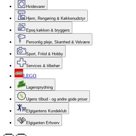
Hvidevarer
Hjem, Rengøring & Køkkenudstyr
Epoq køkken & bryggers
Personlig pleje, Skønhed & Velvære
Sport, Fritid & Hobby
Services & tilbehør
LEGO
Lageroprydning
Ugens tilbud - og andre gode priser
Elgigantens Kundeklub
Elgiganten Erhverv