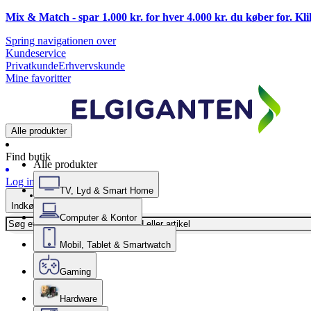
Mix & Match - spar 1.000 kr. for hver 4.000 kr. du køber for. Kl
Spring navigationen over
Kundeservice
Privatkunde
Erhvervskunde
Mine favoritter
Alle produkter
Find butik
Alle produkter
Log ind
TV, Lyd & Smart Home
Indkøbskurv
Computer & Kontor
Mobil, Tablet & Smartwatch
Gaming
Hardware