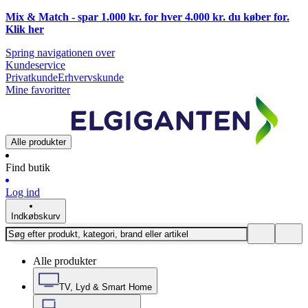
Mix & Match - spar 1.000 kr. for hver 4.000 kr. du køber for.
Klik
her
Spring navigationen over
Kundeservice
Privatkunde
Erhvervskunde
Mine favoritter
Alle produkter
Find butik
Log ind
Indkøbskurv
Alle produkter
TV, Lyd & Smart Home