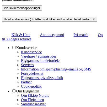
Vis sikkerhedsoplysninger
Hvad andre synes (0)
Dette produkt er endnu ikke blevet bedømt.
0
Klik & Hent
Annoncegaranti
Prismatch
Op
til 30 dages returret
Kundeservice
Kundeservice
Varehuse / åbningstider
Elgigantens kundefordele
Services
Information om spam/phishing-emails og SMS
Fortrydelsesret
Elgigantens privatlivspolitik
Partner
Cookiepolitik
Om Elgiganten
Om Elkjøp Nordic
Om Elgiganten
Samfundsansvar