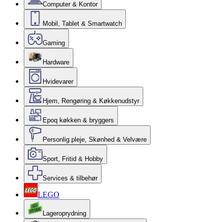
Computer & Kontor
Mobil, Tablet & Smartwatch
Gaming
Hardware
Hvidevarer
Hjem, Rengøring & Køkkenudstyr
Epoq køkken & bryggers
Personlig pleje, Skønhed & Velvære
Sport, Fritid & Hobby
Services & tilbehør
LEGO
Lageroprydning