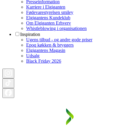
Presseinformation
Karriere i Elgiganten
Fødevarestyrelsen smiley
Elgigantens Kundeklub
Om Elgiganten Erhverv
Whistleblowing i organisationen
Inspiration
Ugens tilbud - og andre gode priser
Epoq køkken & bryggers
Elgigantens Magasin
Udsalg
Black Friday 2026