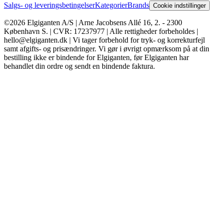
Salgs- og leveringsbetingelser
Kategorier
Brands
Cookie indstillinger
©2026 Elgiganten A/S | Arne Jacobsens Allé 16, 2. - 2300
København S. | CVR: 17237977 | Alle rettigheder forbeholdes |
hello@elgiganten.dk | Vi tager forbehold for tryk- og korrekturfejl
samt afgifts- og prisændringer. Vi gør i øvrigt opmærksom på at din
bestilling ikke er bindende for Elgiganten, før Elgiganten har
behandlet din ordre og sendt en bindende faktura.