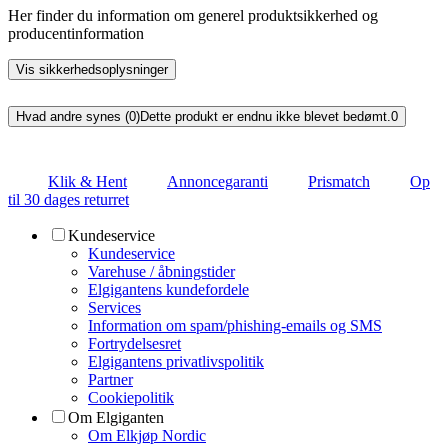
Her finder du information om generel produktsikkerhed og
producentinformation
Vis sikkerhedsoplysninger
Hvad andre synes (0)
Dette produkt er endnu ikke blevet bedømt.
0
Klik & Hent
Annoncegaranti
Prismatch
Op
til 30 dages returret
Kundeservice
Kundeservice
Varehuse / åbningstider
Elgigantens kundefordele
Services
Information om spam/phishing-emails og SMS
Fortrydelsesret
Elgigantens privatlivspolitik
Partner
Cookiepolitik
Om Elgiganten
Om Elkjøp Nordic