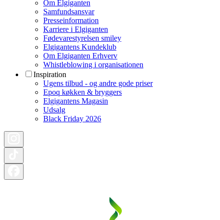
Om Elgiganten
Samfundsansvar
Presseinformation
Karriere i Elgiganten
Fødevarestyrelsen smiley
Elgigantens Kundeklub
Om Elgiganten Erhverv
Whistleblowing i organisationen
Inspiration
Ugens tilbud - og andre gode priser
Epoq køkken & bryggers
Elgigantens Magasin
Udsalg
Black Friday 2026