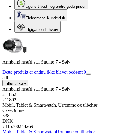
Ugens tilbud - og andre gode priser
Elgigantens Kundeklub
Elgiganten Erhverv
Armbånd rustfri stål Suunto 7 - Sølv
Dette produkt er endnu ikke blevet bedømt.
0
338.-
Tilføj til kurv
Armbånd rustfri stål Suunto 7 - Sølv
211862
211862
Mobil, Tablet & Smartwatch, Urremme og tilbehør
CaseOnline
338
DKK
7315700244269
Mobil, Tablet & Smartwatch
Urremme og tilbehør