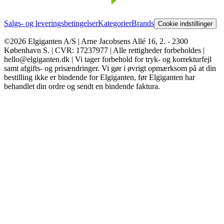
Salgs- og leveringsbetingelser
Kategorier
Brands
Cookie indstillinger
©2026 Elgiganten A/S | Arne Jacobsens Allé 16, 2. - 2300
København S. | CVR: 17237977 | Alle rettigheder forbeholdes |
hello@elgiganten.dk | Vi tager forbehold for tryk- og korrekturfejl
samt afgifts- og prisændringer. Vi gør i øvrigt opmærksom på at din
bestilling ikke er bindende for Elgiganten, før Elgiganten har
behandlet din ordre og sendt en bindende faktura.