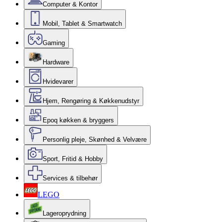
Computer & Kontor
Mobil, Tablet & Smartwatch
Gaming
Hardware
Hvidevarer
Hjem, Rengøring & Køkkenudstyr
Epoq køkken & bryggers
Personlig pleje, Skønhed & Velvære
Sport, Fritid & Hobby
Services & tilbehør
LEGO
Lageroprydning