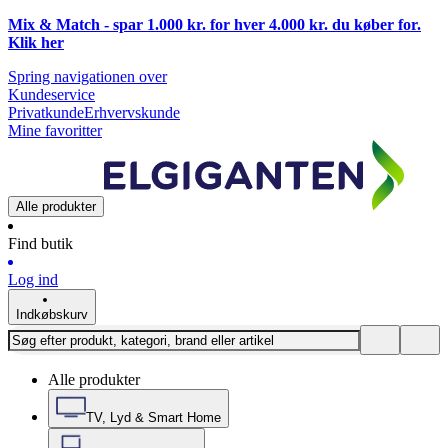
Mix & Match - spar 1.000 kr. for hver 4.000 kr. du køber for.
Klik
her
Spring navigationen over
Kundeservice
Privatkunde
Erhvervskunde
Mine favoritter
Alle produkter
Find butik
Log ind
Indkøbskurv
Alle produkter
TV, Lyd & Smart Home