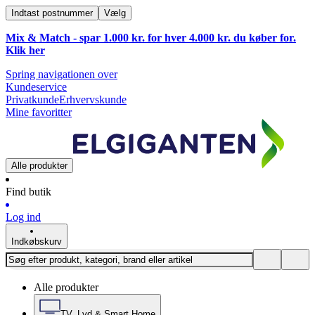
Indtast postnummer
Vælg
Mix & Match - spar 1.000 kr. for hver 4.000 kr. du køber for.
Klik
her
Spring navigationen over
Kundeservice
Privatkunde
Erhvervskunde
Mine favoritter
Alle produkter
Find butik
Log ind
Indkøbskurv
Alle produkter
TV, Lyd & Smart Home