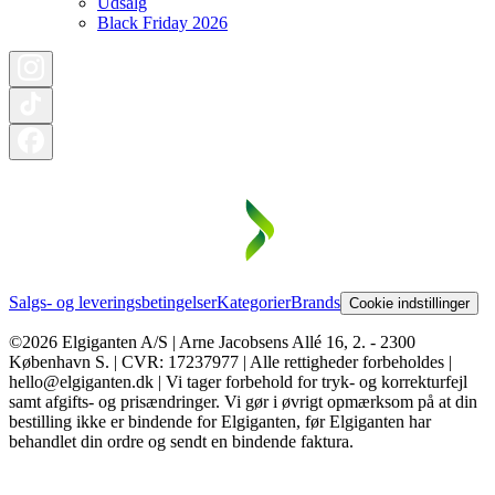
Udsalg
Black Friday 2026
Salgs- og leveringsbetingelser
Kategorier
Brands
Cookie indstillinger
©2026 Elgiganten A/S | Arne Jacobsens Allé 16, 2. - 2300
København S. | CVR: 17237977 | Alle rettigheder forbeholdes |
hello@elgiganten.dk | Vi tager forbehold for tryk- og korrekturfejl
samt afgifts- og prisændringer. Vi gør i øvrigt opmærksom på at din
bestilling ikke er bindende for Elgiganten, før Elgiganten har
behandlet din ordre og sendt en bindende faktura.