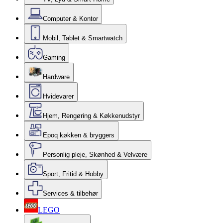
Computer & Kontor
Mobil, Tablet & Smartwatch
Gaming
Hardware
Hvidevarer
Hjem, Rengøring & Køkkenudstyr
Epoq køkken & bryggers
Personlig pleje, Skønhed & Velvære
Sport, Fritid & Hobby
Services & tilbehør
LEGO