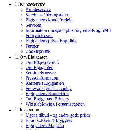
Kundeservice
Kundeservice
Varehuse / åbningstider
Elgigantens kundefordele
Services
Information om spam/phishing-emails og SMS
Fortrydelsesret
Elgigantens privatlivspolitik
Partner
Cookiepolitik
Om Elgiganten
Om Elkjøp Nordic
Om Elgiganten
Samfundsansvar
Presseinformation
Karriere i Elgiganten
Fødevarestyrelsen smiley
Elgigantens Kundeklub
Om Elgiganten Erhverv
Whistleblowing i organisationen
Inspiration
Ugens tilbud - og andre gode priser
Epoq køkken & bryggers
Elgigantens Magasin