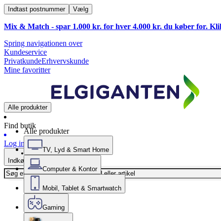
Indtast postnummer
Vælg
Mix & Match - spar 1.000 kr. for hver 4.000 kr. du køber for. Kl
Spring navigationen over
Kundeservice
Privatkunde
Erhvervskunde
Mine favoritter
Alle produkter
Find butik
Alle produkter
Log ind
TV, Lyd & Smart Home
Indkøbskurv
Computer & Kontor
Mobil, Tablet & Smartwatch
Gaming