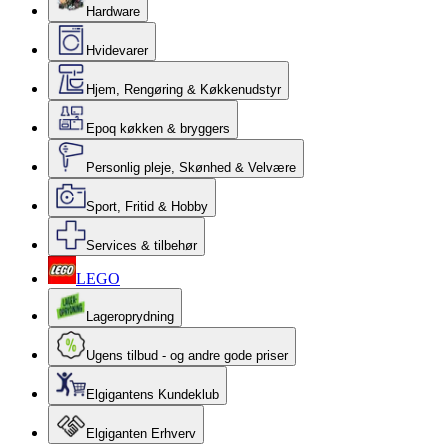
Hardware
Hvidevarer
Hjem, Rengøring & Køkkenudstyr
Epoq køkken & bryggers
Personlig pleje, Skønhed & Velvære
Sport, Fritid & Hobby
Services & tilbehør
LEGO
Lageroprydning
Ugens tilbud - og andre gode priser
Elgigantens Kundeklub
Elgiganten Erhverv