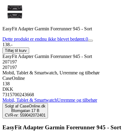
EasyFit Adapter Garmin Forerunner 945 - Sort
Dette produkt er endnu ikke blevet bedømt.
0
138.-
Tilføj til kurv
EasyFit Adapter Garmin Forerunner 945 - Sort
207197
207197
Mobil, Tablet & Smartwatch, Urremme og tilbehør
CaseOnline
138
DKK
7315700243668
Mobil, Tablet & Smartwatch
Urremme og tilbehør
Solgt af
CaseOnline.dk
Blomgatan 17 B
CVR-nr: 559042072401
EasyFit Adapter Garmin Forerunner 945 - Sort