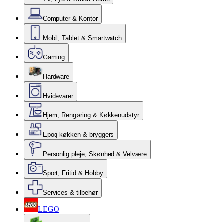
Computer & Kontor
Mobil, Tablet & Smartwatch
Gaming
Hardware
Hvidevarer
Hjem, Rengøring & Køkkenudstyr
Epoq køkken & bryggers
Personlig pleje, Skønhed & Velvære
Sport, Fritid & Hobby
Services & tilbehør
LEGO