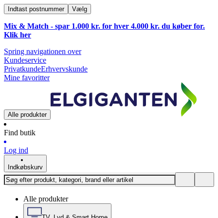
Indtast postnummer
Vælg
Mix & Match - spar 1.000 kr. for hver 4.000 kr. du køber for.
Klik
her
Spring navigationen over
Kundeservice
Privatkunde
Erhvervskunde
Mine favoritter
Alle produkter
Find butik
Log ind
Indkøbskurv
Alle produkter
TV, Lyd & Smart Home