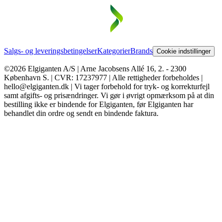
Salgs- og leveringsbetingelser
Kategorier
Brands
Cookie indstillinger
©2026 Elgiganten A/S | Arne Jacobsens Allé 16, 2. - 2300
København S. | CVR: 17237977 | Alle rettigheder forbeholdes |
hello@elgiganten.dk | Vi tager forbehold for tryk- og korrekturfejl
samt afgifts- og prisændringer. Vi gør i øvrigt opmærksom på at din
bestilling ikke er bindende for Elgiganten, før Elgiganten har
behandlet din ordre og sendt en bindende faktura.