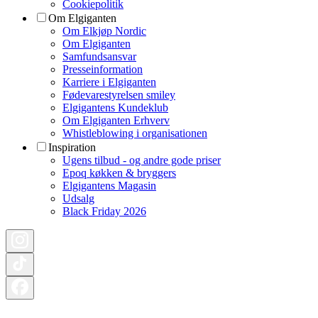
Cookiepolitik
Om Elgiganten
Om Elkjøp Nordic
Om Elgiganten
Samfundsansvar
Presseinformation
Karriere i Elgiganten
Fødevarestyrelsen smiley
Elgigantens Kundeklub
Om Elgiganten Erhverv
Whistleblowing i organisationen
Inspiration
Ugens tilbud - og andre gode priser
Epoq køkken & bryggers
Elgigantens Magasin
Udsalg
Black Friday 2026