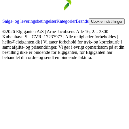
Salgs- og leveringsbetingelser
Kategorier
Brands
Cookie indstillinger
©2026 Elgiganten A/S | Arne Jacobsens Allé 16, 2. - 2300
København S. | CVR: 17237977 | Alle rettigheder forbeholdes |
hello@elgiganten.dk | Vi tager forbehold for tryk- og korrekturfejl
samt afgifts- og prisændringer. Vi gør i øvrigt opmærksom på at din
bestilling ikke er bindende for Elgiganten, før Elgiganten har
behandlet din ordre og sendt en bindende faktura.