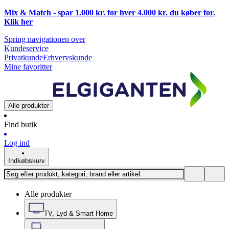
Mix & Match - spar 1.000 kr. for hver 4.000 kr. du køber for.
Klik
her
Spring navigationen over
Kundeservice
Privatkunde
Erhvervskunde
Mine favoritter
Alle produkter
Find butik
Log ind
Indkøbskurv
Alle produkter
TV, Lyd & Smart Home