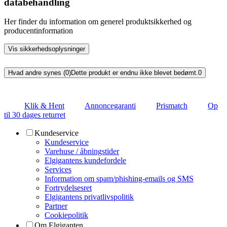
databehandling
Her finder du information om generel produktsikkerhed og
producentinformation
Vis sikkerhedsoplysninger
Hvad andre synes (0)
Dette produkt er endnu ikke blevet bedømt.
0
Klik & Hent
Annoncegaranti
Prismatch
Op
til 30 dages returret
Kundeservice
Kundeservice
Varehuse / åbningstider
Elgigantens kundefordele
Services
Information om spam/phishing-emails og SMS
Fortrydelsesret
Elgigantens privatlivspolitik
Partner
Cookiepolitik
Om Elgiganten