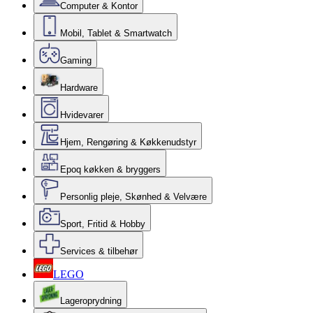
Computer & Kontor
Mobil, Tablet & Smartwatch
Gaming
Hardware
Hvidevarer
Hjem, Rengøring & Køkkenudstyr
Epoq køkken & bryggers
Personlig pleje, Skønhed & Velvære
Sport, Fritid & Hobby
Services & tilbehør
LEGO
Lageroprydning