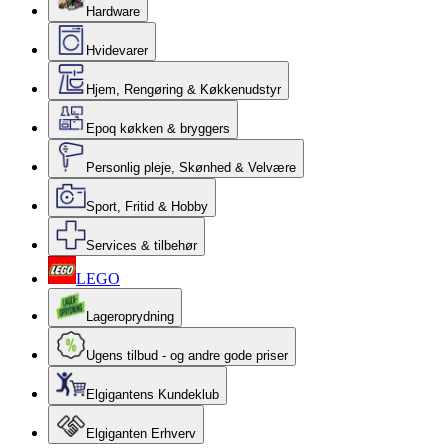
Hardware
Hvidevarer
Hjem, Rengøring & Køkkenudstyr
Epoq køkken & bryggers
Personlig pleje, Skønhed & Velvære
Sport, Fritid & Hobby
Services & tilbehør
LEGO
Lageroprydning
Ugens tilbud - og andre gode priser
Elgigantens Kundeklub
Elgiganten Erhverv