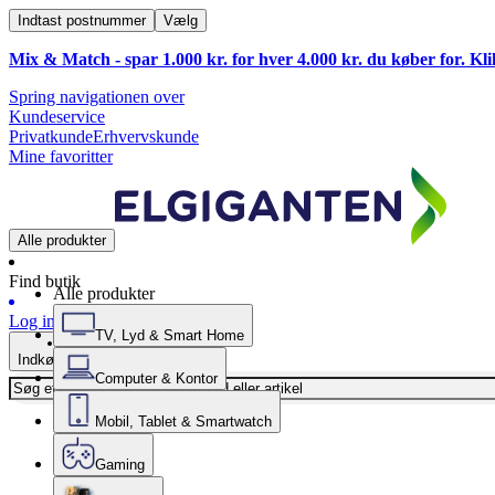
Indtast postnummer
Vælg
Mix & Match - spar 1.000 kr. for hver 4.000 kr. du køber for. Kl
Spring navigationen over
Kundeservice
Privatkunde
Erhvervskunde
Mine favoritter
Alle produkter
Find butik
Alle produkter
Log ind
TV, Lyd & Smart Home
Indkøbskurv
Computer & Kontor
Mobil, Tablet & Smartwatch
Gaming