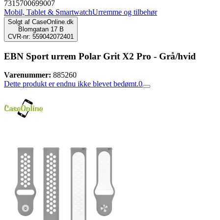
7315700699007
Mobil, Tablet & Smartwatch
Urremme og tilbehør
Solgt af
CaseOnline.dk
Blomgatan 17 B
CVR-nr: 559042072401
EBN Sport urrem Polar Grit X2 Pro - Grå/hvid
Varenummer:
885260
Dette produkt er endnu ikke blevet bedømt.
0