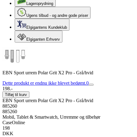
Lageroprydning
Ugens tilbud - og andre gode priser
Elgigantens Kundeklub
Elgiganten Erhverv
EBN Sport urrem Polar Grit X2 Pro - Grå/hvid
Dette produkt er endnu ikke blevet bedømt.
0
198.-
Tilføj til kurv
EBN Sport urrem Polar Grit X2 Pro - Grå/hvid
885260
885260
Mobil, Tablet & Smartwatch, Urremme og tilbehør
CaseOnline
198
DKK