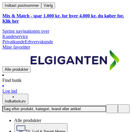
Indtast postnummer
Vælg
Mix & Match - spar 1.000 kr. for hver 4.000 kr. du køber for.
Klik
her
Spring navigationen over
Kundeservice
Privatkunde
Erhvervskunde
Mine favoritter
Alle produkter
Find butik
Log ind
Indkøbskurv
Alle produkter
TV, Lyd & Smart Home