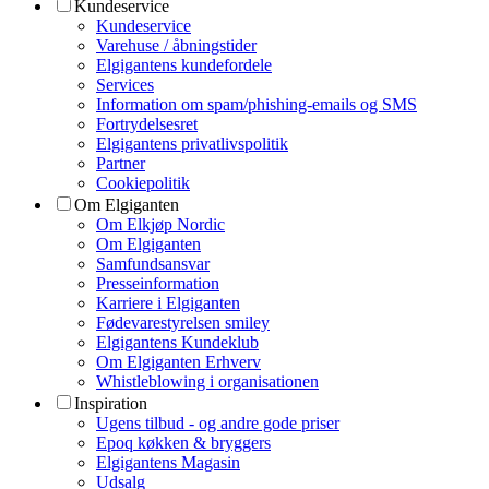
Kundeservice
Kundeservice
Varehuse / åbningstider
Elgigantens kundefordele
Services
Information om spam/phishing-emails og SMS
Fortrydelsesret
Elgigantens privatlivspolitik
Partner
Cookiepolitik
Om Elgiganten
Om Elkjøp Nordic
Om Elgiganten
Samfundsansvar
Presseinformation
Karriere i Elgiganten
Fødevarestyrelsen smiley
Elgigantens Kundeklub
Om Elgiganten Erhverv
Whistleblowing i organisationen
Inspiration
Ugens tilbud - og andre gode priser
Epoq køkken & bryggers
Elgigantens Magasin
Udsalg