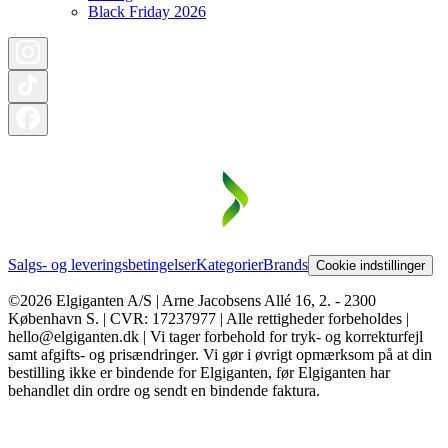
Black Friday 2026
Salgs- og leveringsbetingelser
Kategorier
Brands
Cookie indstillinger
©2026 Elgiganten A/S | Arne Jacobsens Allé 16, 2. - 2300
København S. | CVR: 17237977 | Alle rettigheder forbeholdes |
hello@elgiganten.dk | Vi tager forbehold for tryk- og korrekturfejl
samt afgifts- og prisændringer. Vi gør i øvrigt opmærksom på at din
bestilling ikke er bindende for Elgiganten, før Elgiganten har
behandlet din ordre og sendt en bindende faktura.