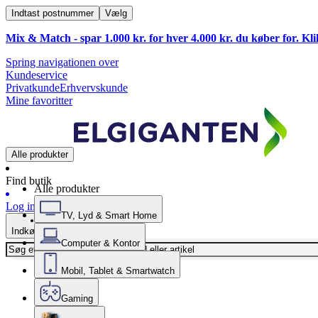
Indtast postnummer
Vælg
Mix & Match - spar 1.000 kr. for hver 4.000 kr. du køber for. Kl
Spring navigationen over
Kundeservice
Privatkunde
Erhvervskunde
Mine favoritter
Alle produkter
Find butik
Alle produkter
Log ind
TV, Lyd & Smart Home
Indkøbskurv
Computer & Kontor
Mobil, Tablet & Smartwatch
Gaming