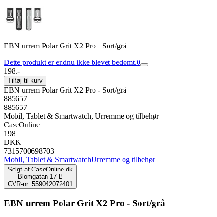
EBN urrem Polar Grit X2 Pro - Sort/grå
Dette produkt er endnu ikke blevet bedømt.
0
198.-
Tilføj til kurv
EBN urrem Polar Grit X2 Pro - Sort/grå
885657
885657
Mobil, Tablet & Smartwatch, Urremme og tilbehør
CaseOnline
198
DKK
7315700698703
Mobil, Tablet & Smartwatch
Urremme og tilbehør
Solgt af
CaseOnline.dk
Blomgatan 17 B
CVR-nr: 559042072401
EBN urrem Polar Grit X2 Pro - Sort/grå