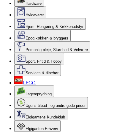
Hardware
Hvidevarer
Hjem, Rengøring & Køkkenudstyr
Epoq køkken & bryggers
Personlig pleje, Skønhed & Velvære
Sport, Fritid & Hobby
Services & tilbehør
LEGO
Lageroprydning
Ugens tilbud - og andre gode priser
Elgigantens Kundeklub
Elgiganten Erhverv