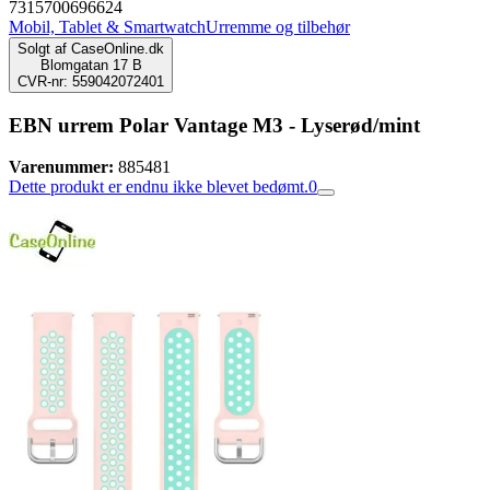
7315700696624
Mobil, Tablet & Smartwatch
Urremme og tilbehør
Solgt af
CaseOnline.dk
Blomgatan 17 B
CVR-nr: 559042072401
EBN urrem Polar Vantage M3 - Lyserød/mint
Varenummer:
885481
Dette produkt er endnu ikke blevet bedømt.
0