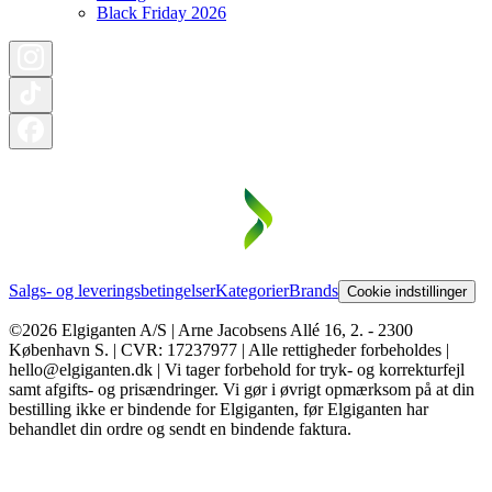
Black Friday 2026
Salgs- og leveringsbetingelser
Kategorier
Brands
Cookie indstillinger
©2026 Elgiganten A/S | Arne Jacobsens Allé 16, 2. - 2300
København S. | CVR: 17237977 | Alle rettigheder forbeholdes |
hello@elgiganten.dk | Vi tager forbehold for tryk- og korrekturfejl
samt afgifts- og prisændringer. Vi gør i øvrigt opmærksom på at din
bestilling ikke er bindende for Elgiganten, før Elgiganten har
behandlet din ordre og sendt en bindende faktura.