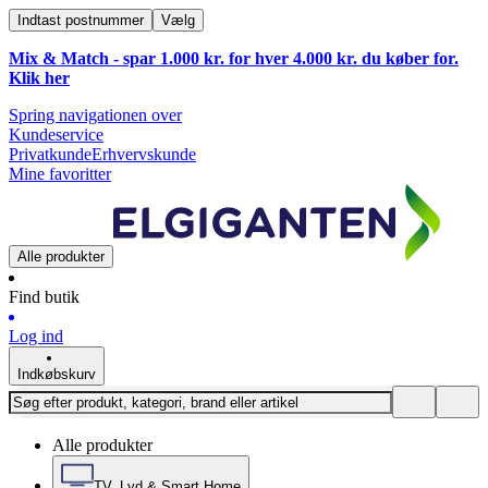
Indtast postnummer
Vælg
Mix & Match - spar 1.000 kr. for hver 4.000 kr. du køber for.
Klik
her
Spring navigationen over
Kundeservice
Privatkunde
Erhvervskunde
Mine favoritter
Alle produkter
Find butik
Log ind
Indkøbskurv
Alle produkter
TV, Lyd & Smart Home