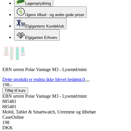
Lageroprydning
Ugens tilbud - og andre gode priser
Elgigantens Kundeklub
Elgiganten Erhverv
EBN urrem Polar Vantage M3 - Lyserød/mint
Dette produkt er endnu ikke blevet bedømt.
0
198.-
Tilføj til kurv
EBN urrem Polar Vantage M3 - Lyserød/mint
885481
885481
Mobil, Tablet & Smartwatch, Urremme og tilbehør
CaseOnline
198
DKK