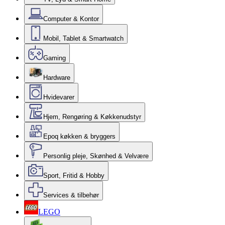
Computer & Kontor
Mobil, Tablet & Smartwatch
Gaming
Hardware
Hvidevarer
Hjem, Rengøring & Køkkenudstyr
Epoq køkken & bryggers
Personlig pleje, Skønhed & Velvære
Sport, Fritid & Hobby
Services & tilbehør
LEGO