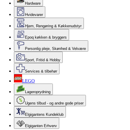
Hardware
Hvidevarer
Hjem, Rengøring & Køkkenudstyr
Epoq køkken & bryggers
Personlig pleje, Skønhed & Velvære
Sport, Fritid & Hobby
Services & tilbehør
LEGO
Lageroprydning
Ugens tilbud - og andre gode priser
Elgigantens Kundeklub
Elgiganten Erhverv