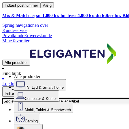
Indtast postnummer
Vælg
Mix & Match - spar 1.000 kr. for hver 4.000 kr. du køber for. Kl
Spring navigationen over
Kundeservice
Privatkunde
Erhvervskunde
Mine favoritter
Alle produkter
Find butik
Alle produkter
Log ind
TV, Lyd & Smart Home
Indkøbskurv
Computer & Kontor
Mobil, Tablet & Smartwatch
Gaming