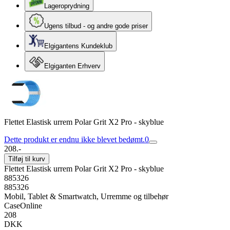
Lageroprydning
Ugens tilbud - og andre gode priser
Elgigantens Kundeklub
Elgiganten Erhverv
Flettet Elastisk urrem Polar Grit X2 Pro - skyblue
Dette produkt er endnu ikke blevet bedømt.
0
208.-
Tilføj til kurv
Flettet Elastisk urrem Polar Grit X2 Pro - skyblue
885326
885326
Mobil, Tablet & Smartwatch, Urremme og tilbehør
CaseOnline
208
DKK