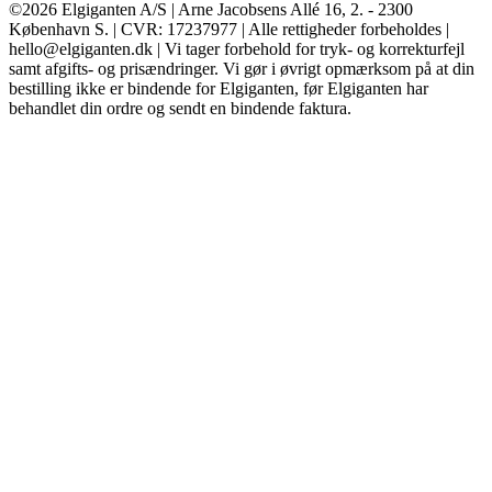
©2026 Elgiganten A/S | Arne Jacobsens Allé 16, 2. - 2300
København S. | CVR: 17237977 | Alle rettigheder forbeholdes |
hello@elgiganten.dk | Vi tager forbehold for tryk- og korrekturfejl
samt afgifts- og prisændringer. Vi gør i øvrigt opmærksom på at din
bestilling ikke er bindende for Elgiganten, før Elgiganten har
behandlet din ordre og sendt en bindende faktura.