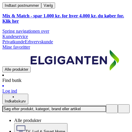
Indtast postnummer
Vælg
Mix & Match - spar 1.000 kr. for hver 4.000 kr. du køber for.
Klik
her
Spring navigationen over
Kundeservice
Privatkunde
Erhvervskunde
Mine favoritter
Alle produkter
Find butik
Log ind
Indkøbskurv
Alle produkter
TV, Lyd & Smart Home