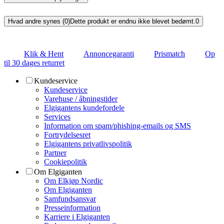
Hvad andre synes (0)
Dette produkt er endnu ikke blevet bedømt.
0
Klik & Hent
Annoncegaranti
Prismatch
Op
til 30 dages returret
Kundeservice
Kundeservice
Varehuse / åbningstider
Elgigantens kundefordele
Services
Information om spam/phishing-emails og SMS
Fortrydelsesret
Elgigantens privatlivspolitik
Partner
Cookiepolitik
Om Elgiganten
Om Elkjøp Nordic
Om Elgiganten
Samfundsansvar
Presseinformation
Karriere i Elgiganten