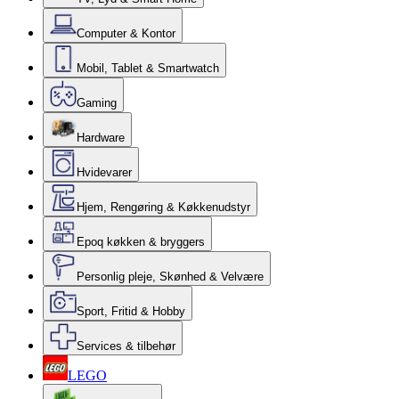
Computer & Kontor
Mobil, Tablet & Smartwatch
Gaming
Hardware
Hvidevarer
Hjem, Rengøring & Køkkenudstyr
Epoq køkken & bryggers
Personlig pleje, Skønhed & Velvære
Sport, Fritid & Hobby
Services & tilbehør
LEGO