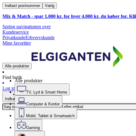
Indtast postnummer
Vælg
Mix & Match - spar 1.000 kr. for hver 4.000 kr. du køber for. Kl
Spring navigationen over
Kundeservice
Privatkunde
Erhvervskunde
Mine favoritter
Alle produkter
Find butik
Alle produkter
Log ind
TV, Lyd & Smart Home
Indkøbskurv
Computer & Kontor
Mobil, Tablet & Smartwatch
Gaming