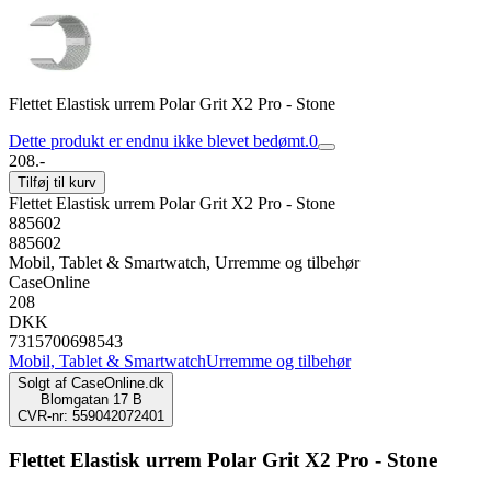
Flettet Elastisk urrem Polar Grit X2 Pro - Stone
Dette produkt er endnu ikke blevet bedømt.
0
208.-
Tilføj til kurv
Flettet Elastisk urrem Polar Grit X2 Pro - Stone
885602
885602
Mobil, Tablet & Smartwatch, Urremme og tilbehør
CaseOnline
208
DKK
7315700698543
Mobil, Tablet & Smartwatch
Urremme og tilbehør
Solgt af
CaseOnline.dk
Blomgatan 17 B
CVR-nr: 559042072401
Flettet Elastisk urrem Polar Grit X2 Pro - Stone