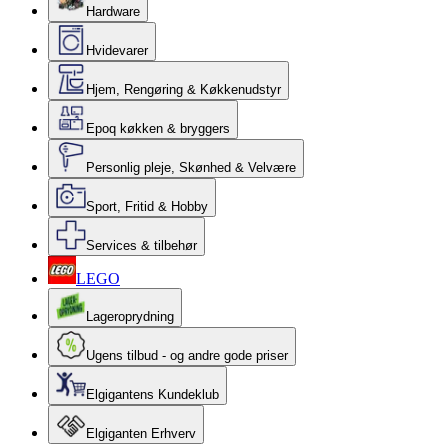
Hardware
Hvidevarer
Hjem, Rengøring & Køkkenudstyr
Epoq køkken & bryggers
Personlig pleje, Skønhed & Velvære
Sport, Fritid & Hobby
Services & tilbehør
LEGO
Lageroprydning
Ugens tilbud - og andre gode priser
Elgigantens Kundeklub
Elgiganten Erhverv