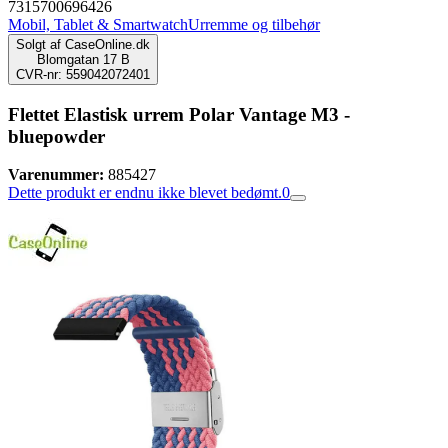
7315700696426
Mobil, Tablet & Smartwatch
Urremme og tilbehør
Solgt af
CaseOnline.dk
Blomgatan 17 B
CVR-nr: 559042072401
Flettet Elastisk urrem Polar Vantage M3 -
bluepowder
Varenummer:
885427
Dette produkt er endnu ikke blevet bedømt.
0