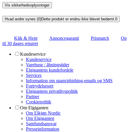
Vis sikkerhedsoplysninger
Hvad andre synes (0)
Dette produkt er endnu ikke blevet bedømt.
0
Klik & Hent
Annoncegaranti
Prismatch
Op
til 30 dages returret
Kundeservice
Kundeservice
Varehuse / åbningstider
Elgigantens kundefordele
Services
Information om spam/phishing-emails og SMS
Fortrydelsesret
Elgigantens privatlivspolitik
Partner
Cookiepolitik
Om Elgiganten
Om Elkjøp Nordic
Om Elgiganten
Samfundsansvar
Presseinformation