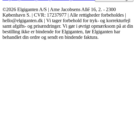
©2026 Elgiganten A/S | Arne Jacobsens Allé 16, 2. - 2300
København S. | CVR: 17237977 | Alle rettigheder forbeholdes |
hello@elgiganten.dk | Vi tager forbehold for tryk- og korrekturfejl
samt afgifts- og prisændringer. Vi gør i øvrigt opmærksom på at din
bestilling ikke er bindende for Elgiganten, før Elgiganten har
behandlet din ordre og sendt en bindende faktura.