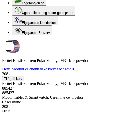
Lageroprydning
Ugens tilbud - og andre gode priser
Elgigantens Kundeklub
Elgiganten Erhverv
Flettet Elastisk urrem Polar Vantage M3 - bluepowder
Dette produkt er endnu ikke blevet bedømt.
0
208.-
Tilføj til kurv
Flettet Elastisk urrem Polar Vantage M3 - bluepowder
885427
885427
Mobil, Tablet & Smartwatch, Urremme og tilbehør
CaseOnline
208
DKK