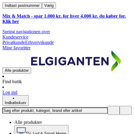
Indtast postnummer
Vælg
Mix & Match - spar 1.000 kr. for hver 4.000 kr. du køber for.
Klik
her
Spring navigationen over
Kundeservice
Privatkunde
Erhvervskunde
Mine favoritter
Alle produkter
Find butik
Log ind
Indkøbskurv
Alle produkter
TV, Lyd & Smart Home