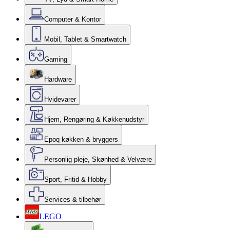
Computer & Kontor
Mobil, Tablet & Smartwatch
Gaming
Hardware
Hvidevarer
Hjem, Rengøring & Køkkenudstyr
Epoq køkken & bryggers
Personlig pleje, Skønhed & Velvære
Sport, Fritid & Hobby
Services & tilbehør
LEGO