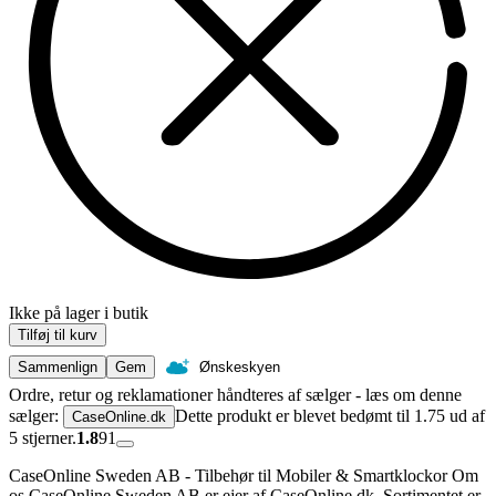
Ikke på lager i butik
Tilføj til kurv
Sammenlign
Gem
Ønskeskyen
Ordre, retur og reklamationer håndteres af sælger - læs om denne
sælger:
Dette produkt er blevet bedømt til 1.75 ud af
CaseOnline.dk
5 stjerner.
1.8
91
CaseOnline Sweden AB - Tilbehør til Mobiler & Smartklockor Om
os CaseOnline Sweden AB er ejer af CaseOnline.dk. Sortimentet er