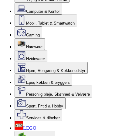
Computer & Kontor
Mobil, Tablet & Smartwatch
Gaming
Hardware
Hvidevarer
Hjem, Rengøring & Køkkenudstyr
Epoq køkken & bryggers
Personlig pleje, Skønhed & Velvære
Sport, Fritid & Hobby
Services & tilbehør
LEGO