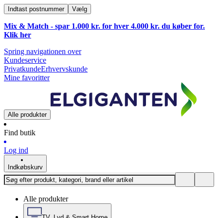
Indtast postnummer
Vælg
Mix & Match - spar 1.000 kr. for hver 4.000 kr. du køber for.
Klik
her
Spring navigationen over
Kundeservice
Privatkunde
Erhvervskunde
Mine favoritter
Alle produkter
Find butik
Log ind
Indkøbskurv
Alle produkter
TV, Lyd & Smart Home