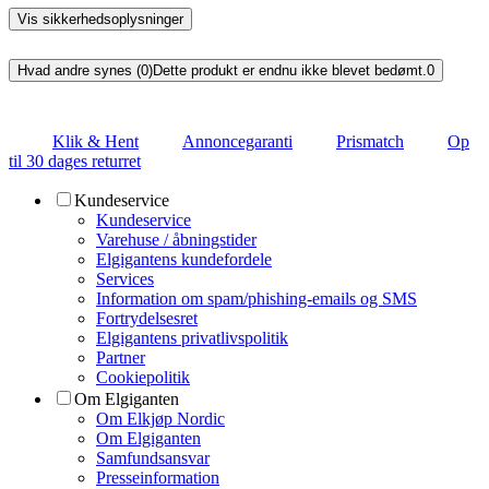
Vis sikkerhedsoplysninger
Hvad andre synes (0)
Dette produkt er endnu ikke blevet bedømt.
0
Klik & Hent
Annoncegaranti
Prismatch
Op
til 30 dages returret
Kundeservice
Kundeservice
Varehuse / åbningstider
Elgigantens kundefordele
Services
Information om spam/phishing-emails og SMS
Fortrydelsesret
Elgigantens privatlivspolitik
Partner
Cookiepolitik
Om Elgiganten
Om Elkjøp Nordic
Om Elgiganten
Samfundsansvar
Presseinformation