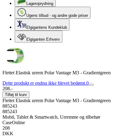
Lageroprydning
Ugens tilbud - og andre gode priser
Elgigantens Kundeklub
Elgiganten Erhverv
Flettet Elastisk urrem Polar Vantage M3 - Gradientgreen
Dette produkt er endnu ikke blevet bedømt.
0
208.-
Tilføj til kurv
Flettet Elastisk urrem Polar Vantage M3 - Gradientgreen
885243
885243
Mobil, Tablet & Smartwatch, Urremme og tilbehør
CaseOnline
208
DKK