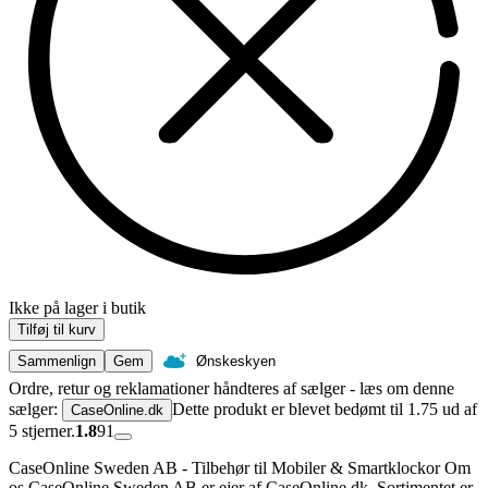
Ikke på lager i butik
Tilføj til kurv
Sammenlign
Gem
Ønskeskyen
Ordre, retur og reklamationer håndteres af sælger - læs om denne
sælger:
Dette produkt er blevet bedømt til 1.75 ud af
CaseOnline.dk
5 stjerner.
1.8
91
CaseOnline Sweden AB - Tilbehør til Mobiler & Smartklockor Om
os CaseOnline Sweden AB er ejer af CaseOnline.dk. Sortimentet er