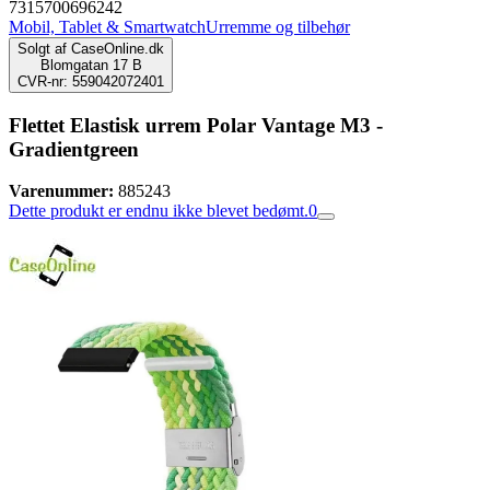
7315700696242
Mobil, Tablet & Smartwatch
Urremme og tilbehør
Solgt af
CaseOnline.dk
Blomgatan 17 B
CVR-nr: 559042072401
Flettet Elastisk urrem Polar Vantage M3 -
Gradientgreen
Varenummer:
885243
Dette produkt er endnu ikke blevet bedømt.
0