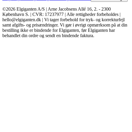
©2026 Elgiganten A/S | Arne Jacobsens Allé 16, 2. - 2300
København S. | CVR: 17237977 | Alle rettigheder forbeholdes |
hello@elgiganten.dk | Vi tager forbehold for tryk- og korrekturfejl
samt afgifts- og prisændringer. Vi gør i øvrigt opmærksom på at din
bestilling ikke er bindende for Elgiganten, før Elgiganten har
behandlet din ordre og sendt en bindende faktura.