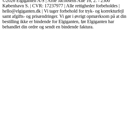
©2026 Elgiganten A/S | Arne Jacobsens Allé 16, 2. - 2300
København S. | CVR: 17237977 | Alle rettigheder forbeholdes |
hello@elgiganten.dk | Vi tager forbehold for tryk- og korrekturfejl
samt afgifts- og prisændringer. Vi gør i øvrigt opmærksom på at din
bestilling ikke er bindende for Elgiganten, før Elgiganten har
behandlet din ordre og sendt en bindende faktura.