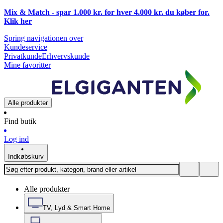
Mix & Match - spar 1.000 kr. for hver 4.000 kr. du køber for.
Klik
her
Spring navigationen over
Kundeservice
Privatkunde
Erhvervskunde
Mine favoritter
Alle produkter
Find butik
Log ind
Indkøbskurv
Alle produkter
TV, Lyd & Smart Home