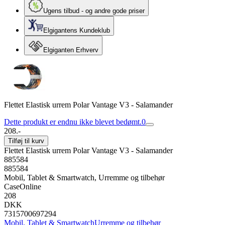
Ugens tilbud - og andre gode priser
Elgigantens Kundeklub
Elgiganten Erhverv
Flettet Elastisk urrem Polar Vantage V3 - Salamander
Dette produkt er endnu ikke blevet bedømt.
0
208.-
Tilføj til kurv
Flettet Elastisk urrem Polar Vantage V3 - Salamander
885584
885584
Mobil, Tablet & Smartwatch, Urremme og tilbehør
CaseOnline
208
DKK
7315700697294
Mobil, Tablet & Smartwatch
Urremme og tilbehør