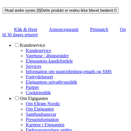
Hvad andre synes (0)
Dette produkt er endnu ikke blevet bedømt.
0
Klik & Hent
Annoncegaranti
Prismatch
Op
til 30 dages returret
Kundeservice
Kundeservice
Varehuse / åbningstider
Elgigantens kundefordele
Services
Information om spam/phishing-emails og SMS
Fortrydelsesret
Elgigantens privatlivspolitik
Partner
Cookiepolitik
Om Elgiganten
Om Elkjøp Nordic
Om Elgiganten
Samfundsansvar
Presseinformation
Karriere i Elgiganten
Fødevarestyrelsen smiley