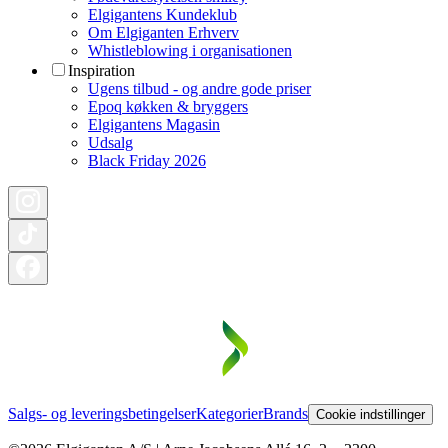
Elgigantens Kundeklub
Om Elgiganten Erhverv
Whistleblowing i organisationen
Inspiration
Ugens tilbud - og andre gode priser
Epoq køkken & bryggers
Elgigantens Magasin
Udsalg
Black Friday 2026
Salgs- og leveringsbetingelser
Kategorier
Brands
Cookie indstillinger