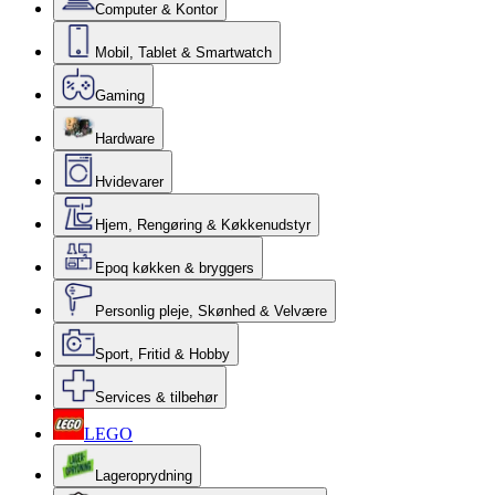
Computer & Kontor
Mobil, Tablet & Smartwatch
Gaming
Hardware
Hvidevarer
Hjem, Rengøring & Køkkenudstyr
Epoq køkken & bryggers
Personlig pleje, Skønhed & Velvære
Sport, Fritid & Hobby
Services & tilbehør
LEGO
Lageroprydning