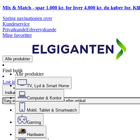
Mix & Match - spar 1.000 kr. for hver 4.000 kr. du køber for. Kl
Spring navigationen over
Kundeservice
Privatkunde
Erhvervskunde
Mine favoritter
Alle produkter
Find butik
Alle produkter
Log ind
TV, Lyd & Smart Home
Indkøbskurv
Computer & Kontor
Mobil, Tablet & Smartwatch
Gaming
Hardware