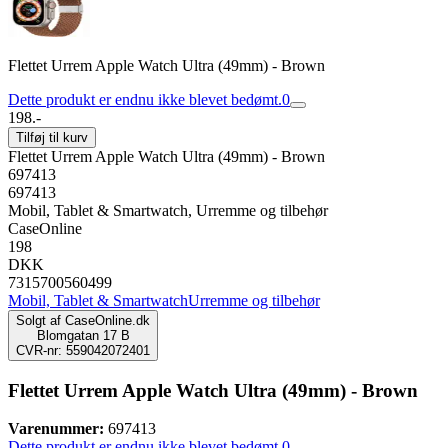
Flettet Urrem Apple Watch Ultra (49mm) - Brown
Dette produkt er endnu ikke blevet bedømt.
0
198.-
Tilføj til kurv
Flettet Urrem Apple Watch Ultra (49mm) - Brown
697413
697413
Mobil, Tablet & Smartwatch, Urremme og tilbehør
CaseOnline
198
DKK
7315700560499
Mobil, Tablet & Smartwatch
Urremme og tilbehør
Solgt af
CaseOnline.dk
Blomgatan 17 B
CVR-nr: 559042072401
Flettet Urrem Apple Watch Ultra (49mm) - Brown
Varenummer:
697413
Dette produkt er endnu ikke blevet bedømt.
0