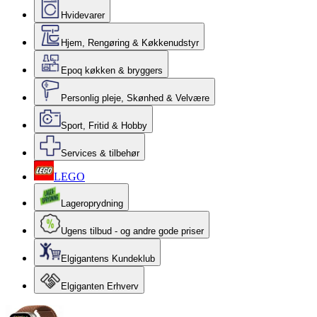
Hvidevarer
Hjem, Rengøring & Køkkenudstyr
Epoq køkken & bryggers
Personlig pleje, Skønhed & Velvære
Sport, Fritid & Hobby
Services & tilbehør
LEGO
Lageroprydning
Ugens tilbud - og andre gode priser
Elgigantens Kundeklub
Elgiganten Erhverv