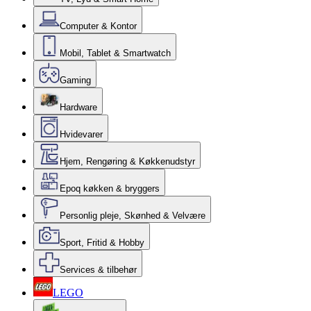
Computer & Kontor
Mobil, Tablet & Smartwatch
Gaming
Hardware
Hvidevarer
Hjem, Rengøring & Køkkenudstyr
Epoq køkken & bryggers
Personlig pleje, Skønhed & Velvære
Sport, Fritid & Hobby
Services & tilbehør
LEGO