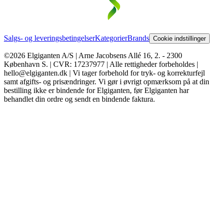
Salgs- og leveringsbetingelser
Kategorier
Brands
Cookie indstillinger
©2026 Elgiganten A/S | Arne Jacobsens Allé 16, 2. - 2300
København S. | CVR: 17237977 | Alle rettigheder forbeholdes |
hello@elgiganten.dk | Vi tager forbehold for tryk- og korrekturfejl
samt afgifts- og prisændringer. Vi gør i øvrigt opmærksom på at din
bestilling ikke er bindende for Elgiganten, før Elgiganten har
behandlet din ordre og sendt en bindende faktura.