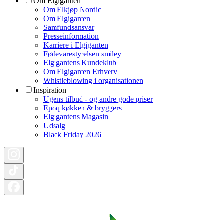
Om Elgiganten
Om Elkjøp Nordic
Om Elgiganten
Samfundsansvar
Presseinformation
Karriere i Elgiganten
Fødevarestyrelsen smiley
Elgigantens Kundeklub
Om Elgiganten Erhverv
Whistleblowing i organisationen
Inspiration
Ugens tilbud - og andre gode priser
Epoq køkken & bryggers
Elgigantens Magasin
Udsalg
Black Friday 2026