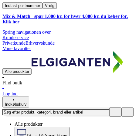
Indtast postnummer
Vælg
Mix & Match - spar 1.000 kr. for hver 4.000 kr. du køber for.
Klik
her
Spring navigationen over
Kundeservice
Privatkunde
Erhvervskunde
Mine favoritter
Alle produkter
Find butik
Log ind
Indkøbskurv
Alle produkter
TV, Lyd & Smart Home