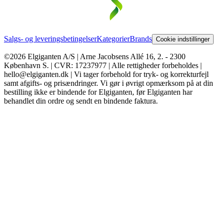
Salgs- og leveringsbetingelser
Kategorier
Brands
Cookie indstillinger
©2026 Elgiganten A/S | Arne Jacobsens Allé 16, 2. - 2300
København S. | CVR: 17237977 | Alle rettigheder forbeholdes |
hello@elgiganten.dk | Vi tager forbehold for tryk- og korrekturfejl
samt afgifts- og prisændringer. Vi gør i øvrigt opmærksom på at din
bestilling ikke er bindende for Elgiganten, før Elgiganten har
behandlet din ordre og sendt en bindende faktura.