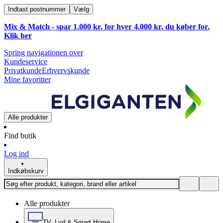
Indtast postnummer
Vælg
Mix & Match - spar 1.000 kr. for hver 4.000 kr. du køber for.
Klik
her
Spring navigationen over
Kundeservice
Privatkunde
Erhvervskunde
Mine favoritter
Alle produkter
Find butik
Log ind
Indkøbskurv
Alle produkter
TV, Lyd & Smart Home