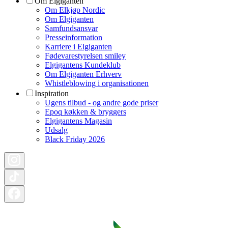
Om Elgiganten
Om Elkjøp Nordic
Om Elgiganten
Samfundsansvar
Presseinformation
Karriere i Elgiganten
Fødevarestyrelsen smiley
Elgigantens Kundeklub
Om Elgiganten Erhverv
Whistleblowing i organisationen
Inspiration
Ugens tilbud - og andre gode priser
Epoq køkken & bryggers
Elgigantens Magasin
Udsalg
Black Friday 2026