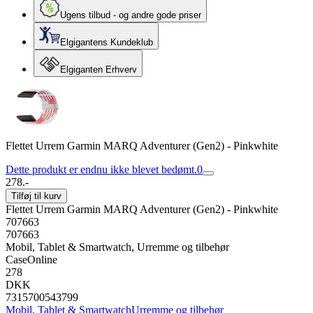
Ugens tilbud - og andre gode priser
Elgigantens Kundeklub
Elgiganten Erhverv
Flettet Urrem Garmin MARQ Adventurer (Gen2) - Pinkwhite
Dette produkt er endnu ikke blevet bedømt.
0
278.-
Tilføj til kurv
Flettet Urrem Garmin MARQ Adventurer (Gen2) - Pinkwhite
707663
707663
Mobil, Tablet & Smartwatch, Urremme og tilbehør
CaseOnline
278
DKK
7315700543799
Mobil, Tablet & Smartwatch
Urremme og tilbehør