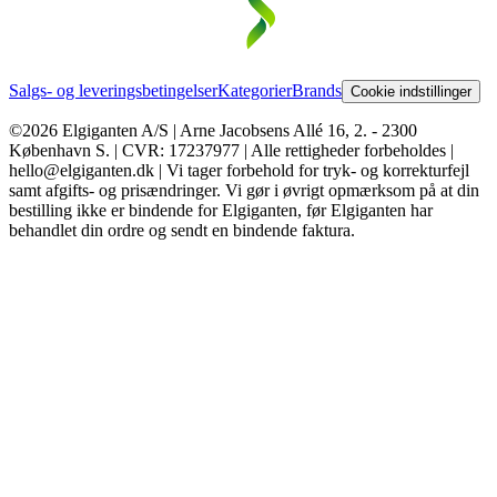
Salgs- og leveringsbetingelser
Kategorier
Brands
Cookie indstillinger
©2026 Elgiganten A/S | Arne Jacobsens Allé 16, 2. - 2300
København S. | CVR: 17237977 | Alle rettigheder forbeholdes |
hello@elgiganten.dk | Vi tager forbehold for tryk- og korrekturfejl
samt afgifts- og prisændringer. Vi gør i øvrigt opmærksom på at din
bestilling ikke er bindende for Elgiganten, før Elgiganten har
behandlet din ordre og sendt en bindende faktura.