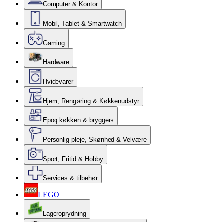
Computer & Kontor
Mobil, Tablet & Smartwatch
Gaming
Hardware
Hvidevarer
Hjem, Rengøring & Køkkenudstyr
Epoq køkken & bryggers
Personlig pleje, Skønhed & Velvære
Sport, Fritid & Hobby
Services & tilbehør
LEGO
Lageroprydning