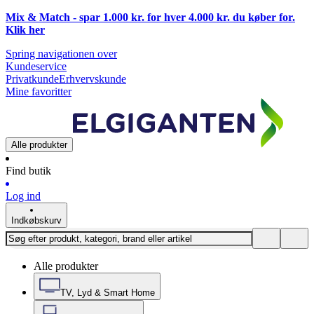
Mix & Match - spar 1.000 kr. for hver 4.000 kr. du køber for.
Klik
her
Spring navigationen over
Kundeservice
Privatkunde
Erhvervskunde
Mine favoritter
Alle produkter
Find butik
Log ind
Indkøbskurv
Alle produkter
TV, Lyd & Smart Home